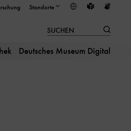
Sprache wählen
Leichte Sprache
Gebärden
rschung
Standorte
Suchen
SUCHEN
thek
Deutsches Museum Digital