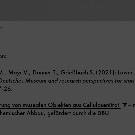
um
on:
M., Mayr V., Donner T., Grießbach S. (2021):
Lower 
he Deutsches Museum and
research perspectives for stori
7-26.
rung von musealen Objekten aus Cellulosenitrat
– 
hemischer Abbau, gefördert durch die DBU