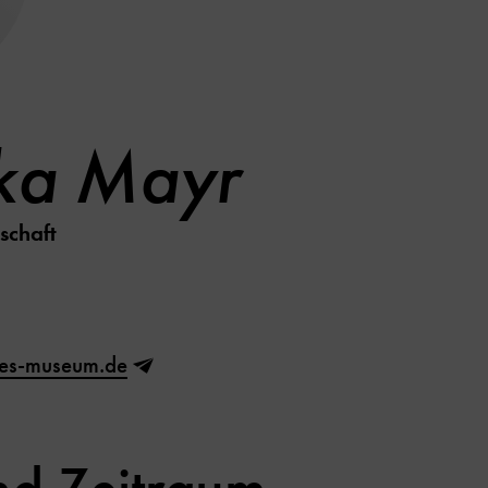
ka Mayr
schaft
es-museum.de