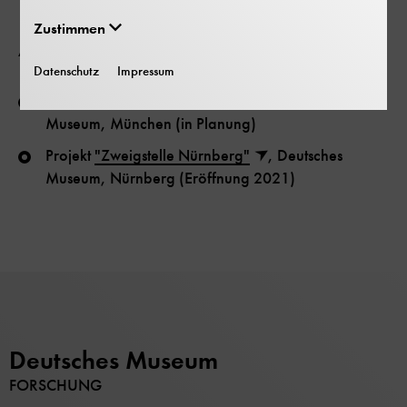
Zustimmen
Ausstellungen / Projekte
Datenschutz
Impressum
Dauerausstellung "Energie - Strom", Deutsches
Museum, München (in Planung)
Projekt
"Zweigstelle Nürnberg"
, Deutsches
Museum, Nürnberg (Eröffnung 2021)
Deutsches Museum
FORSCHUNG