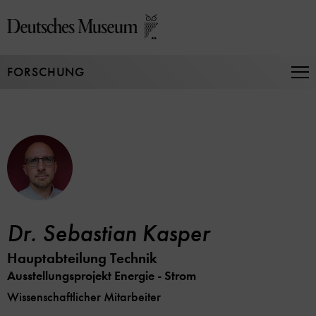
Direkt
zum
Seiteninhalt
springen
FORSCHUNG
Na
auf
un
zu
Dr. Sebastian Kasper
Hauptabteilung Technik
Ausstellungsprojekt Energie - Strom
Wissenschaftlicher Mitarbeiter