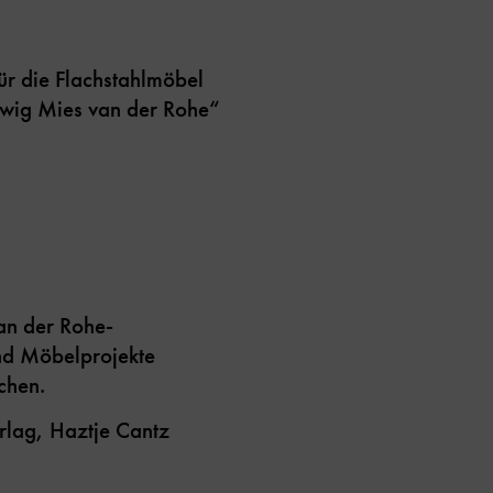
für die Flachstahlmöbel
wig Mies van der Rohe“
an der Rohe-
nd Möbelprojekte
chen.
lag, Haztje Cantz