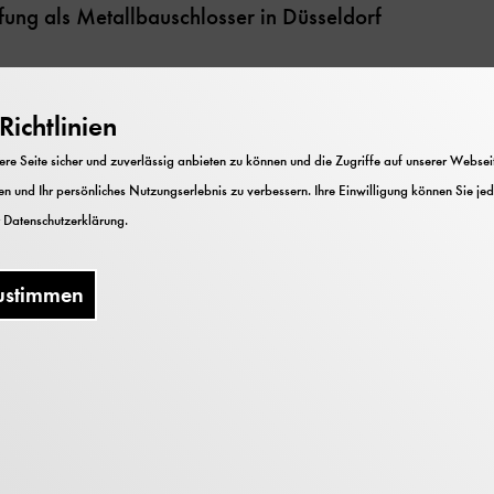
fung als Metallbauschlosser in Düsseldorf
demie für Gestaltende Handwerke in Aachen, Abschlus
ichtlinien
e Seite sicher und zuverlässig anbieten zu können und die Zugriffe auf unserer Webseite
n und Ihr persönliches Nutzungserlebnis zu verbessern. Ihre Einwilligung können Sie jed
nd Metallbauschlosser in Ebersberg, Abschluss in M
r
Datenschutzerklärung
.
ustimmen
ungen / Projekte
estaurierung der Metallteile des Lilienthal Gleiters in 