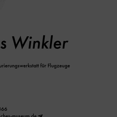
s Winkler
aurierungswerkstatt für Flugzeuge
866
sches-museum.de