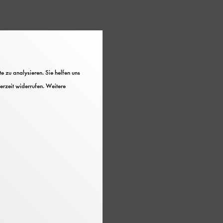
s als Gestalter im
 zu analysieren. Sie helfen uns
erzeit widerrufen. Weitere
ünchen
der Flugwerft