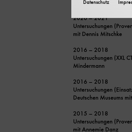
Schleissheim, Deutsch
Datenschutz
Impre
2020 – 2021
Untersuchungen (Proven
mit Dennis Mitschke
2016 – 2018
Untersuchungen (XXL C
Mindermann
2016 – 2018
Untersuchungen (Einsat
Deutschen Museums mit 
2015 – 2018
Untersuchungen (Prove
mit Annemie Danz