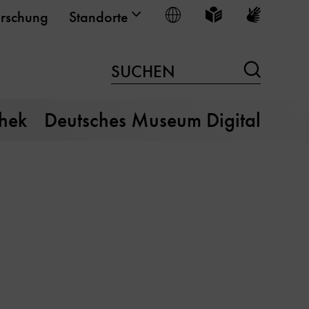
Sprache wählen
Leichte Sprache
Gebärden
rschung
Standorte
Suchen
SUCHEN
thek
Deutsches Museum Digital