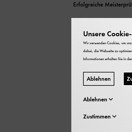
Erfolgreiche Meisterprü
1988 – 1991
Studium an der Fachaka
Unsere Cookie-R
Handwerk
Wir verwenden Cookies, um unser
1981 – 1984
dabei, die Webseite zu optimiere
Ausbildung zum Kunst u
Informationen erhalten Sie in de
Ablehnen
Z
Ausstell
Ablehnen
Zustimmen
Seit 2020
„Operation Lilienthal“ R