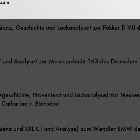
en Museum
ssum
ienz, Geschichte und Lackanalyse) zur Fokker D VII
T und Analyse) zur Messerschmitt 163 des Deutschen
zgeschichte, Provenienz und Lackanalyse) zur Messer
Catharina v. Blänsdorf
nienz und XXL CT und Analyse) zum Wendler BMW d