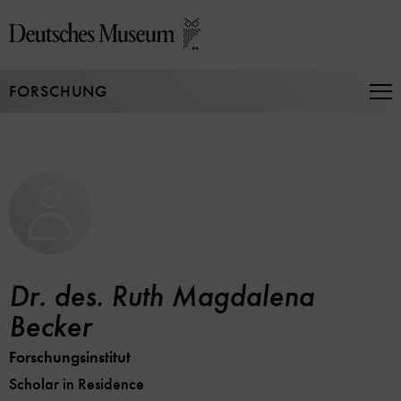
Direkt
zum
Seiteninhalt
springen
FORSCHUNG
Na
auf
un
zu
Dr. des. Ruth Magdalena
Becker
Forschungsinstitut
Scholar in Residence