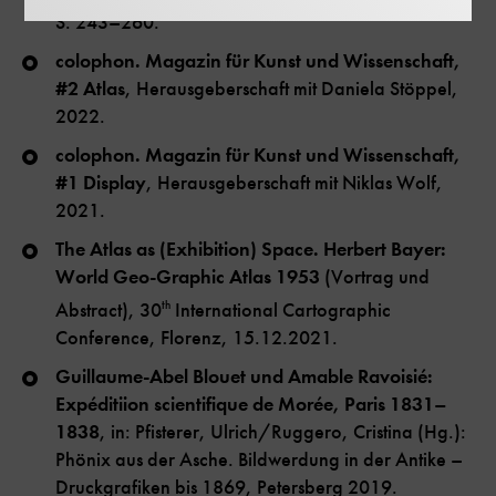
S. 243–260.
colophon. Magazin für Kunst und Wissenschaft,
#2 Atlas
, Herausgeberschaft mit Daniela Stöppel,
2022.
colophon. Magazin für Kunst und Wissenschaft,
#1 Display
, Herausgeberschaft mit Niklas Wolf,
2021.
The Atlas as (Exhibition) Space. Herbert Bayer:
World Geo-Graphic Atlas 1953
(Vortrag und
Abstract), 30
th
International Cartographic
Conference, Florenz, 15.12.2021.
Guillaume-Abel Blouet und Amable Ravoisié:
Expéditiion scientifique de Morée, Paris 1831–
1838
, in: Pfisterer, Ulrich/Ruggero, Cristina (Hg.):
Phönix aus der Asche. Bildwerdung in der Antike –
Druckgrafiken bis 1869, Petersberg 2019.