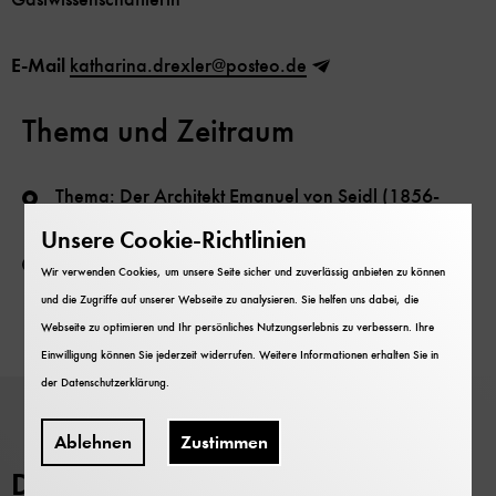
E-Mail
katharina.drexler@posteo.de
Thema und Zeitraum
Thema: Der Architekt Emanuel von Seidl (1856-
1919) und sein Beitrag am Deutschen Museum
Unsere Cookie-Richtlinien
Zeitraum: 1. Januar bis 30. Juni 2023
Wir verwenden Cookies, um unsere Seite sicher und zuverlässig anbieten zu können
und die Zugriffe auf unserer Webseite zu analysieren. Sie helfen uns dabei, die
Webseite zu optimieren und Ihr persönliches Nutzungserlebnis zu verbessern. Ihre
Einwilligung können Sie jederzeit widerrufen. Weitere Informationen erhalten Sie in
der
Datenschutzerklärung
.
Ablehnen
Zustimmen
Deutsches Museum