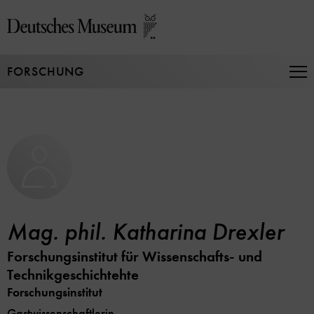
Direkt
zum
Seiteninhalt
springen
FORSCHUNG
Na
auf
un
zu
Mag. phil. Katharina Drexler
Forschungsinstitut für Wissenschafts- und
Technikgeschichtehte
Forschungsinstitut
Gastwissenschaftlerin