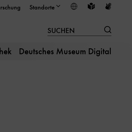
Sprache wählen
Leichte Sprache
Gebärden
rschung
Standorte
Suchen
SUCHEN
thek
Deutsches Museum Digital