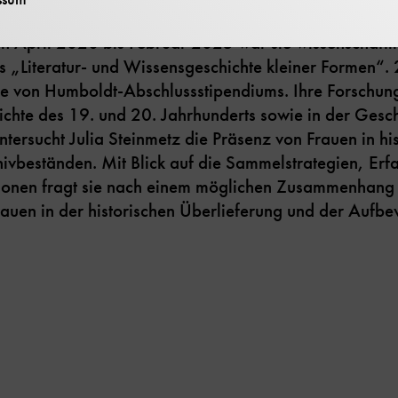
ie Sammlung Darmstaedter und die Anfänge der Wisse
n April 2020 bis Februar 2025 war sie wissenschaftli
 „Literatur- und Wissensgeschichte kleiner Formen“.
ne von Humboldt-Abschlussstipendiums. Ihre Forschung
chte des 19. und 20. Jahrhunderts sowie in der Gesc
tersucht Julia Steinmetz die Präsenz von Frauen in hi
hivbeständen. Mit Blick auf die Sammelstrategien, Er
onen fragt sie nach einem möglichen Zusammenhang 
auen in der historischen Überlieferung und der Aufbe