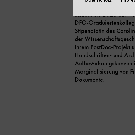
„Materialordnungen. D
schloss sie 2025 ab. Vo
DFG-Graduiertenkollegs
Stipendiatin des Caroli
der Wissenschaftsgeschi
ihrem PostDoc-Projekt un
Handschriften- und Arc
Aufbewahrungskonventi
Marginalisierung von Fr
Dokumente.