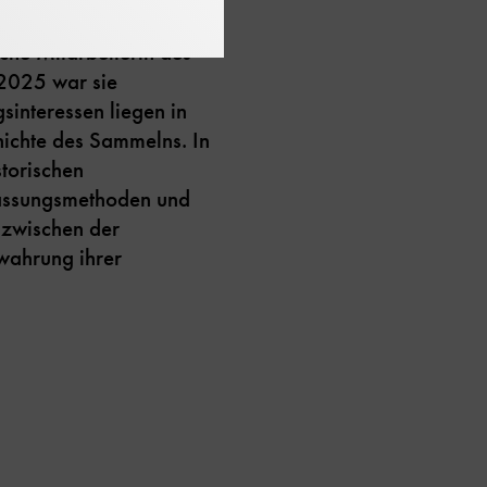
nschaftsgeschichte“
che Mitarbeiterin des
 2025 war sie
sinteressen liegen in
hichte des Sammelns. In
storischen
fassungsmethoden und
zwischen der
wahrung ihrer