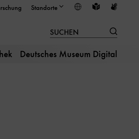
Sprache wählen
Leichte Sprache
Gebärden
rschung
Standorte
Suchen
SUCHEN
thek
Deutsches Museum Digital