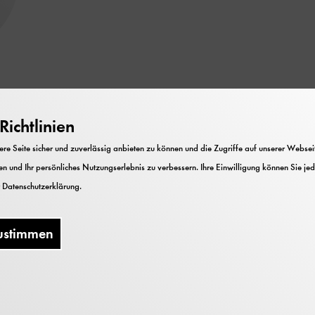
ia Gül Erdogan
ichtlinien
ut
e Seite sicher und zuverlässig anbieten zu können und die Zugriffe auf unserer Webseite
n und Ihr persönliches Nutzungserlebnis zu verbessern. Ihre Einwilligung können Sie jed
r
Datenschutzerklärung
.
ustimmen
rdogan.de
ine neue Welt. Die Technisierung des Tauchens und di