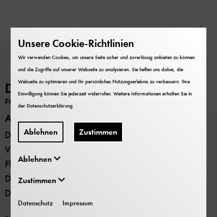
Unsere Cookie-Richtlinien
Wir verwenden Cookies, um unsere Seite sicher und zuverlässig anbieten zu können
und die Zugriffe auf unserer Webseite zu analysieren. Sie helfen uns dabei, die
Webseite zu optimieren und Ihr persönliches Nutzungserlebnis zu verbessern. Ihre
Deutsches Museum
Einwilligung können Sie jederzeit widerrufen. Weitere Informationen erhalten Sie in
FORSCHUNG
der
Datenschutzerklärung
.
Alle Standorte
Ablehnen
Zustimmen
Deutsches Museum - Museumsinsel
Verkehrszentrum
Ablehnen
Flugwerft Schleißheim
Deutsches Museum Nürnberg
Zustimmen
Deutsches Museum Bonn
Datenschutz
Impressum