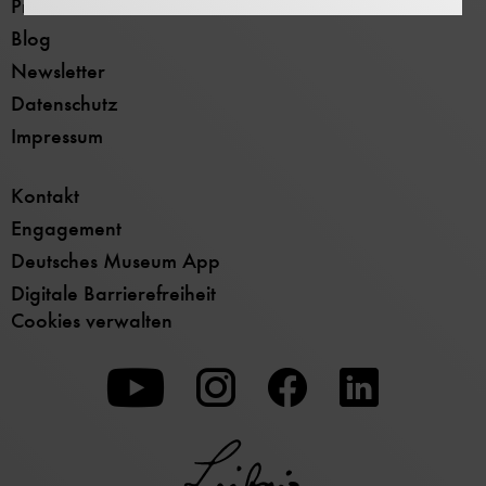
Presse
Blog
Newsletter
Datenschutz
Impressum
Kontakt
Engagement
Deutsches Museum App
Digitale Barrierefreiheit
Cookies verwalten
Zu
Zu
Zu
unserer
unserer
unserer
Youtube-
Instagram-
Facebook-
Seite
Seite
Seite