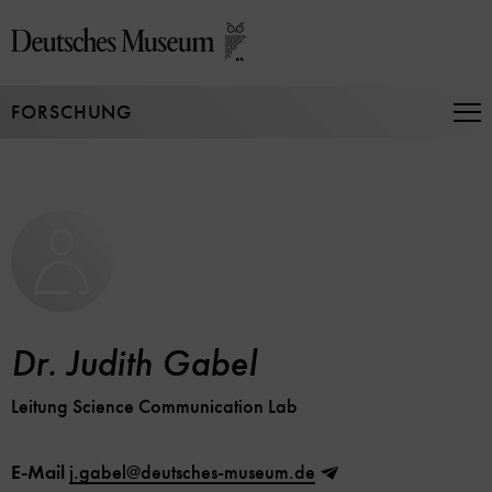
Direkt
zum
Seiteninhalt
springen
FORSCHUNG
Na
auf
un
zu
Dr. Judith Gabel
Leitung Science Communication Lab
E-Mail
j.gabel@deutsches-museum.de