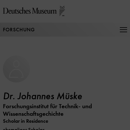
Direkt
zum
Seiteninhalt
springen
FORSCHUNG
Na
auf
un
zu
Dr. Johannes Müske
Forschungsinstitut für Technik- und
Wissenschaftsgechichte
Scholar in Residence
ehemaliger Scholar