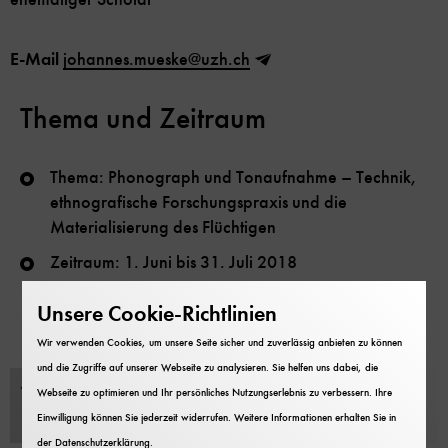
E-Mail
johannes.mueske@uzh.ch
Thema und Zeitraum
Thema: Phonograph und Tonaufnahme – Technik,
ethnografische Forschungspraxis und die
Materialisierung des Flüchtigen
Zeitraum: 1. Juni bis 31. Juli 2018
Unsere Cookie-Richtlinien
Projektskizze
Wir verwenden Cookies, um unsere Seite sicher und zuverlässig anbieten zu können
und die Zugriffe auf unserer Webseite zu analysieren. Sie helfen uns dabei, die
Mueske_Exposee.pdf (PDF 67 KB)
Webseite zu optimieren und Ihr persönliches Nutzungserlebnis zu verbessern. Ihre
Einwilligung können Sie jederzeit widerrufen. Weitere Informationen erhalten Sie in
der
Datenschutzerklärung
.