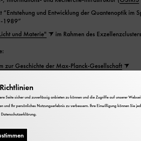
ekt “Entstehung und Entwicklung der Quantenoptik im S
45-1989”
Licht und Materie"
im Rahmen des Exzellenzcluste
e:
 zur Geschichte der Max-Planck-Gesellschaft
ience Resources (2009-2012)
ichtlinien
Objektnachlass Philipp Lenard (2011-2012)
e Seite sicher und zuverlässig anbieten zu können und die Zugriffe auf unserer Webseite
gitalisierung der Akademiesammlung (2013-2016)
n und Ihr persönliches Nutzungserlebnis zu verbessern. Ihre Einwilligung können Sie jed
r
Datenschutzerklärung
.
nkte der Forschungst
ustimmen