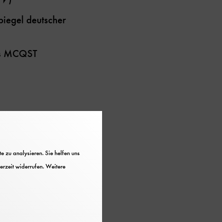
piegel deutscher
rs MCQST
 zu analysieren. Sie helfen uns
erzeit widerrufen. Weitere
ätigkeit