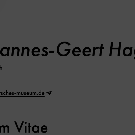
hannes-Geert H
h
tsches-museum.de
um Vitae