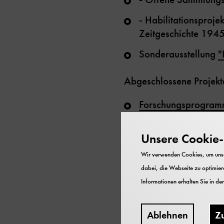
- Habilitationsproj
Zeitgeschichte 19
Sonderausstellung
"
Abgeschlossene Projekt
Forschungsprogramm
EU-Projekt Open Sc
Unsere Cookie-R
Wissenschaftlicher 
Wir verwenden Cookies, um unser
DFG-Projekt zur Di
dabei, die Webseite zu optimiere
Informationen erhalten Sie in de
Schwerpu
Ablehnen
Z