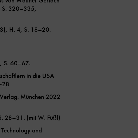
ass von Walther Gerlach
4, S. 320–335,
3), H. 4, S. 18–20.
), S. 60–67.
chaftlern in die USA
4-28
Verlag. München 2022
S. 28–31. (mit W. Füßl)
: Technology and