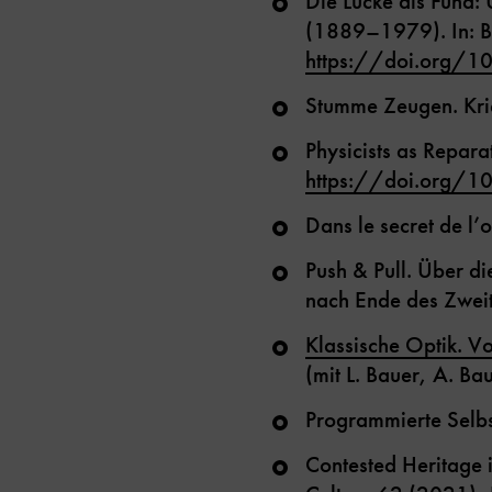
Die Lücke als Fund:
(1889–1979). In: B
https://doi.org/
Stumme Zeugen. Krie
Physicists as Repar
https://doi.org/1
Dans le secret de l
Push & Pull. Über d
nach Ende des Zweit
Klassische Optik. 
(mit L. Bauer, A. B
Programmierte Selbs
Contested Heritage 