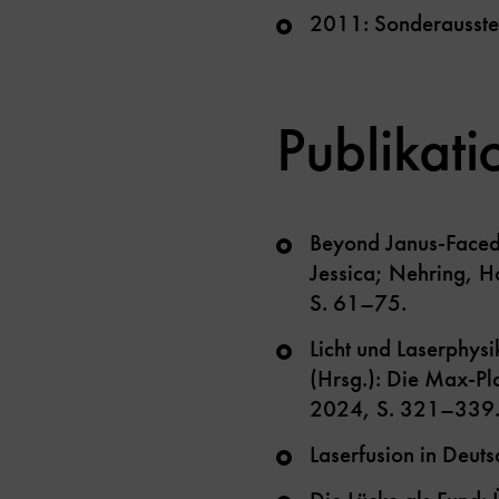
2011: Sonderausste
Publikat
Beyond Janus-Faced 
Jessica; Nehring, 
S. 61–75.
Licht und Laserphysi
(Hrsg.): Die Max-Pl
2024, S. 321–339
Laserfusion in Deut