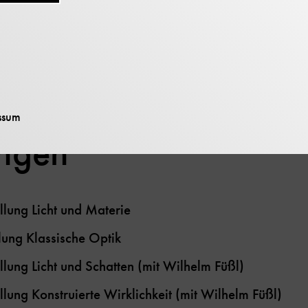
nikgeschichte mit Schwerpunkten Geschichte der Physi
ssum
ungen
lung Licht und Materie
ung Klassische Optik
lung Licht und Schatten (mit Wilhelm Füßl)
lung Konstruierte Wirklichkeit (mit Wilhelm Füßl)