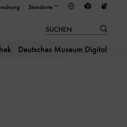
Sprache wählen
Leichte Sprache
Gebärden
rschung
Standorte
Suchen
SUCHEN
thek
Deutsches Museum Digital