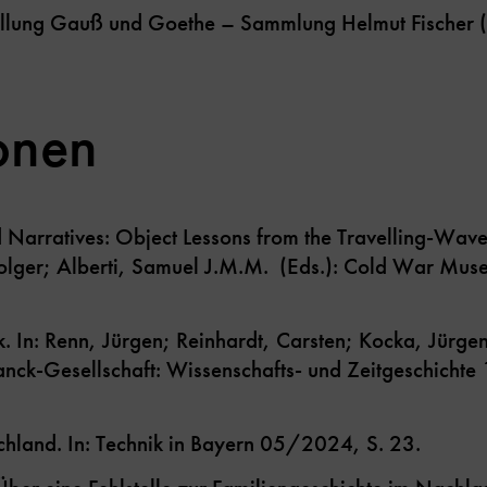
llung Gauß und Goethe – Sammlung Helmut Fischer (m
ionen
Narratives: Object Lessons from the Travelling-Wave
Holger; Alberti, Samuel J.M.M. (Eds.): Cold War Mu
k. In: Renn, Jürgen; Reinhardt, Carsten; Kocka, Jürge
anck-Gesellschaft: Wissenschafts- und Zeitgeschich
.
schland. In: Technik in Bayern 05/2024, S. 23.