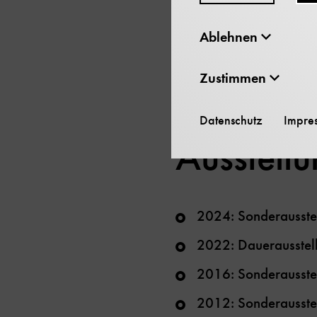
Ablehnen
Wissenschafts- und Tech
und Objektforschung
Zustimmen
Datenschutz
Impre
Ausstell
2024: Sonderausstel
2022: Dauerausstell
2016: Sonderausstel
2012: Sonderausstel