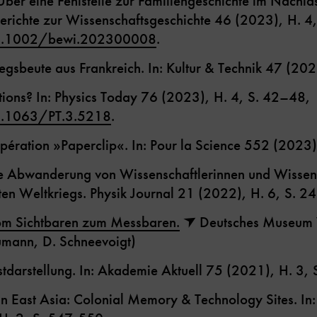
 Über eine Fehlstelle zur Familiengeschichte im Nachl
erichte zur Wissenschaftsgeschichte 46 (2023), H. 
10.1002/bewi.202300008
.
gsbeute aus Frankreich. In: Kultur & Technik 47 (202
ations? In: Physics Today 76 (2023), H. 4, S. 42–48,
0.1063/PT.3.5218
.
’opération »Paperclip«. In: Pour la Science 552 (2023
ie Abwanderung von Wissenschaftlerinnen und Wissens
en Weltkriegs. Physik Journal 21 (2022), H. 6, S. 2
Vom Sichtbaren zum Messbaren.
Deutsches Museum 
aumann, D. Schneevoigt)
tdarstellung. In: Akademie Aktuell 75 (2021), H. 3, 
in East Asia: Colonial Memory & Technology Sites. In