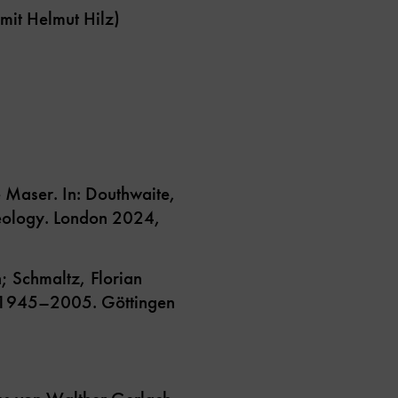
it Helmut Hilz)
 Maser. In: Douthwaite,
seology. London 2024,
n; Schmaltz, Florian
te 1945–2005. Göttingen