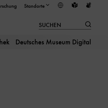
Sprache wählen
Leichte Sprache
Gebärden
rschung
Standorte
Suchen
SUCHEN
thek
Deutsches Museum Digital