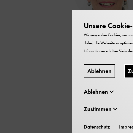
Unsere Cookie-R
Wir verwenden Cookies, um unser
Gaby B
dabei, die Webseite zu optimiere
Informationen erhalten Sie in de
Forschungsinstitut
Ablehnen
Z
Teamassistenz, Adminis
Telefon
089-2179-27
Ablehnen
E-Mail
g.binsteiner-st
Zustimmen
Datenschutz
Impre