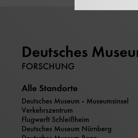
Deutsches Muse
FORSCHUNG
Alle Standorte
Deutsches Museum - Museumsinsel
Verkehrszentrum
Flugwerft Schleißheim
Deutsches Museum Nürnberg
Deutsches Museum Bonn