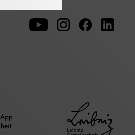
Zu
Zu
Zu
unserer
unserer
unserer
Youtube-
Instagram-
Faceboo
Seite
Seite
Seite
 App
iheit