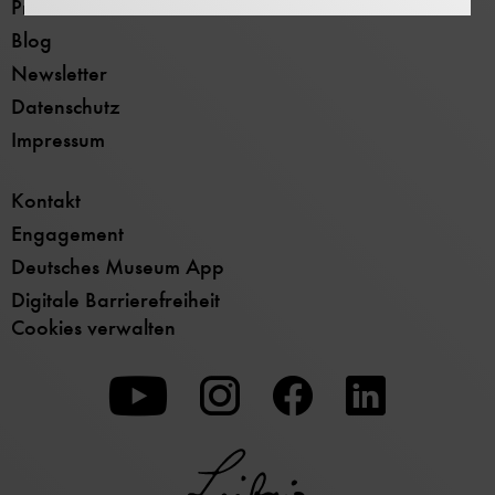
Presse
Blog
Newsletter
Datenschutz
Impressum
Kontakt
Engagement
Deutsches Museum App
Digitale Barrierefreiheit
Cookies verwalten
Zu
Zu
Zu
unserer
unserer
unserer
Youtube-
Instagram-
Facebook-
Seite
Seite
Seite