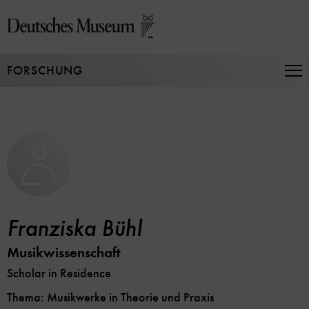
Direkt
zum
Seiteninhalt
springen
FORSCHUNG
Na
auf
un
zu
Franziska Bühl
Musikwissenschaft
Scholar in Residence
Thema: Musikwerke in Theorie und Praxis