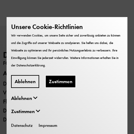
Unsere Cookie-Richtlinien
Wir verwenden Cookies, um unsere Seite sicher und zuverlässig anbieten zu können
und die Zugriffe auf unserer Webseite zu analysieren. Sie helfen uns dabei, die
Webseite zu optimieren und Ihr persönliches Nutzungserlebnis zu verbessern. Ihre
Deutsches Museum
Einwilligung können Sie jederzeit widerrufen. Weitere Informationen erhalten Sie in
FORSCHUNG
der
Datenschutzerklärung
.
Alle Standorte
Ablehnen
Zustimmen
Deutsches Museum - Museumsinsel
Verkehrszentrum
Ablehnen
Flugwerft Schleißheim
Deutsches Museum Nürnberg
Zustimmen
Deutsches Museum Bonn
Datenschutz
Impressum