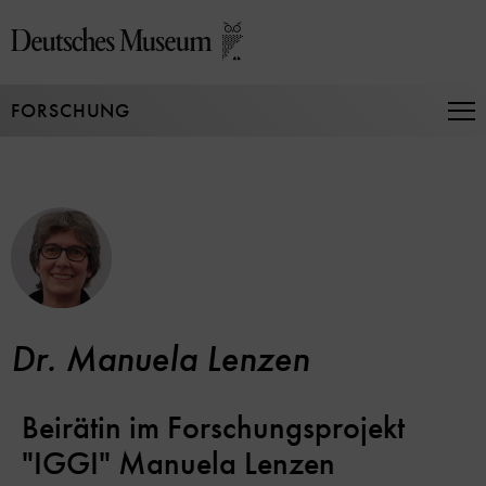
Direkt
zum
Seiteninhalt
springen
FORSCHUNG
Na
auf
un
zu
Dr. Manuela Lenzen
Beirätin im Forschungsprojekt
"IGGI" Manuela Lenzen