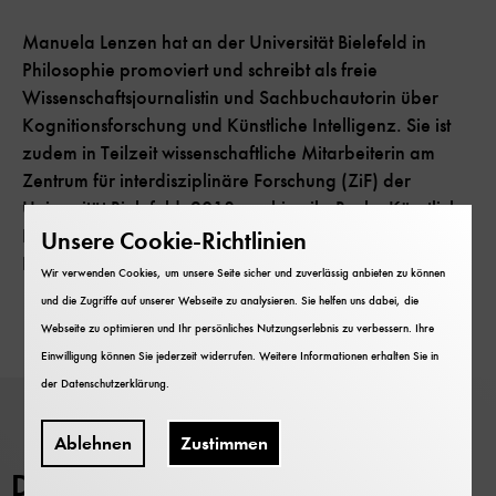
Manuela Lenzen hat an der Universität Bielefeld in
Philosophie promoviert und schreibt als freie
Wissenschaftsjournalistin und Sachbuchautorin über
Kognitionsforschung und Künstliche Intelligenz. Sie ist
zudem in Teilzeit wissenschaftliche Mitarbeiterin am
Zentrum für interdisziplinäre Forschung (ZiF) der
Universität Bielefeld. 2018 erschien ihr Buch „Künstliche
Intelligenz. Was sie kann und was uns erwartet“ (C.H.
Unsere Cookie-Richtlinien
Beck Verlag).
Wir verwenden Cookies, um unsere Seite sicher und zuverlässig anbieten zu können
und die Zugriffe auf unserer Webseite zu analysieren. Sie helfen uns dabei, die
Webseite zu optimieren und Ihr persönliches Nutzungserlebnis zu verbessern. Ihre
Einwilligung können Sie jederzeit widerrufen. Weitere Informationen erhalten Sie in
der
Datenschutzerklärung
.
Ablehnen
Zustimmen
Deutsches Museum