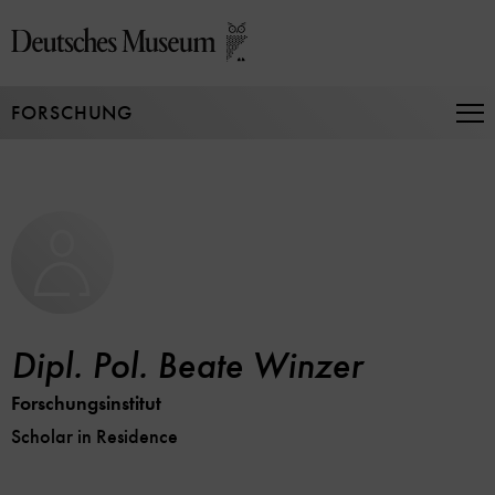
Direkt
zum
Seiteninhalt
springen
FORSCHUNG
Na
auf
un
zu
Dipl. Pol. Beate Winzer
Forschungsinstitut
Scholar in Residence