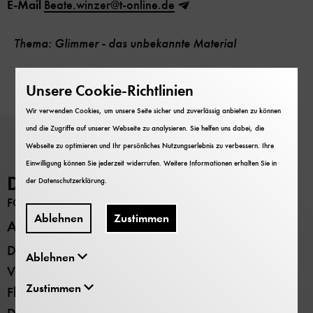
E-Mail
Beate.winzer@t-online.de
Thema: Glimmer - das unbekannte Material
Unsere Cookie-Richtlinien
Wir verwenden Cookies, um unsere Seite sicher und zuverlässig anbieten zu können
und die Zugriffe auf unserer Webseite zu analysieren. Sie helfen uns dabei, die
Webseite zu optimieren und Ihr persönliches Nutzungserlebnis zu verbessern. Ihre
Einwilligung können Sie jederzeit widerrufen. Weitere Informationen erhalten Sie in
Deutsches Museum
der
Datenschutzerklärung
.
FORSCHUNG
Ablehnen
Zustimmen
Alle Standorte
Deutsches Museum - Museumsinsel
Ablehnen
Verkehrszentrum
Zustimmen
Flugwerft Schleißheim