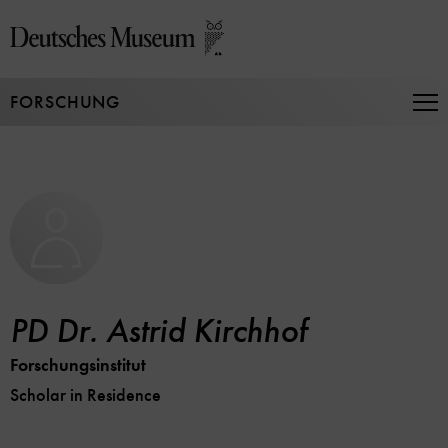
Direkt
zum
Seiteninhalt
springen
FORSCHUNG
Na
auf
un
zu
PD Dr. Astrid Kirchhof
Forschungsinstitut
Scholar in Residence