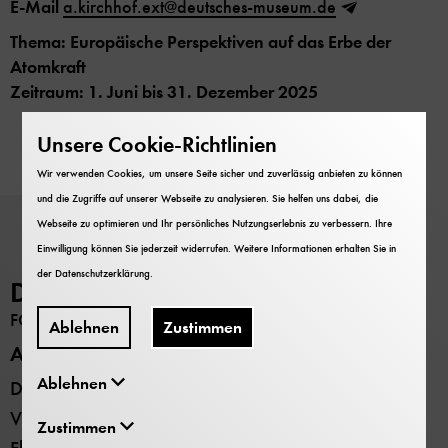
E-Mail
a.kirchhof.ext@deutsches-museum.de
Thema: Europäische Perspektiven auf das Erbe der
Atomkraft
Zeitraum: 1. Juni bis 31. Dezember 2025
Unsere Cookie-Richtlinien
Wir verwenden Cookies, um unsere Seite sicher und zuverlässig anbieten zu können
und die Zugriffe auf unserer Webseite zu analysieren. Sie helfen uns dabei, die
Webseite zu optimieren und Ihr persönliches Nutzungserlebnis zu verbessern. Ihre
Einwilligung können Sie jederzeit widerrufen. Weitere Informationen erhalten Sie in
der
Datenschutzerklärung
.
Deutsches Museum
FORSCHUNG
Ablehnen
Zustimmen
Alle Standorte
Ablehnen
Deutsches Museum - Museumsinsel
Verkehrszentrum
Zustimmen