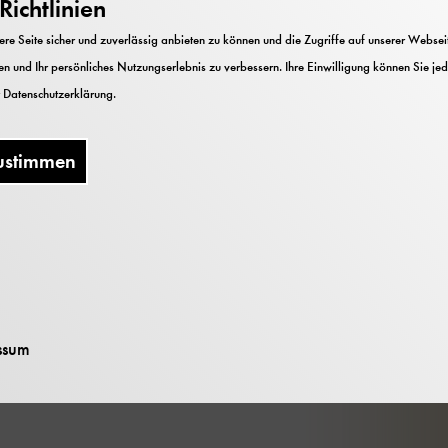
ichtlinien
e Seite sicher und zuverlässig anbieten zu können und die Zugriffe auf unserer Webseite
n und Ihr persönliches Nutzungserlebnis zu verbessern. Ihre Einwilligung können Sie jed
Bild: Deutsches Museu
publication/371315521_Carl_August_Steinheil_a_pi
r
Datenschutzerklärung
.
duction_and_processing_methods
ustimmen
 Eva Mariasole
ia Cocchetti;
collo
ssum
onmentally Friendly