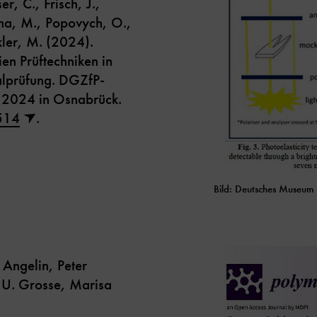
r, C., Frisch, J.,
na, M., Popovych, O.,
kler, M. (2024).
n Prüftechniken in
alprüfung. DGZfP-
 2024 in Osnabrück.
514
.
Bild: Deutsches Museum
 Angelin, Peter
 U. Grosse, Marisa