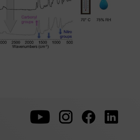
Zu
Zu
Zu
unserer
unserer
unserer
Youtube-
Instagram-
Faceboo
Seite
Seite
Seite