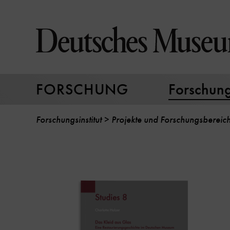
Direkt
zum
Seiteninhalt
springen
FORSCHUNG
Forschungs
Forschungsinstitut
Projekte und Forschungsbereic