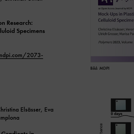
on Research:
luloid Specimens
mdpi.com/2073-
Bild: MDPI
ristina Elsässer, Eva
amplona
 Gradients in