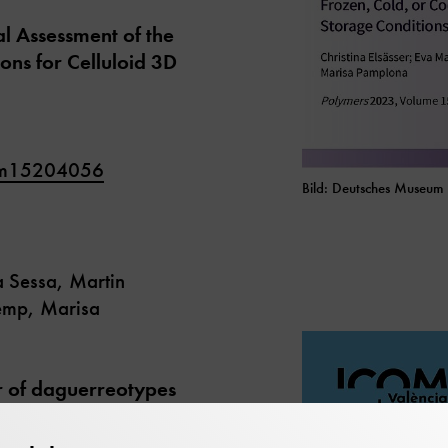
l Assessment of the
ions for Celluloid 3D
ym15204056
Bild: Deutsches Museum
 Sessa, Martin
Kemp, Marisa
er of daguerreotypes
vestigation of
hods