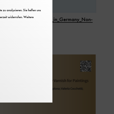
 zu analysieren. Sie helfen uns
erzeit widerrufen. Weitere
m | ICOM-CC
oneer_of_daguerreotypes_in_Germany_Non-