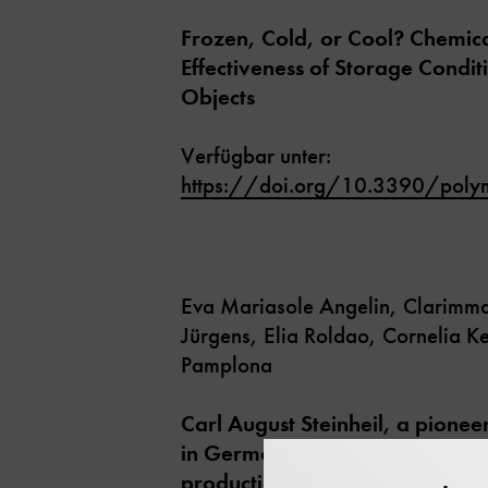
Frozen, Cold, or Cool? Chemica
Effectiveness of Storage Condit
Objects
Verfügbar unter:
https://doi.org/10.3390/pol
Eva Mariasole Angelin, Clarimma
Jürgens, Elia Roldao, Cornelia 
Pamplona
Carl August Steinheil, a pione
in Germany: Non-destructive in
production and processing met