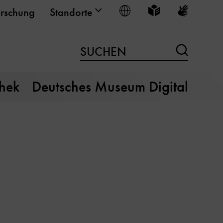
Sprache wählen
Leichte Sprache
Gebärden
rschung
Standorte
Suchen
SUCHEN
thek
Deutsches Museum Digital