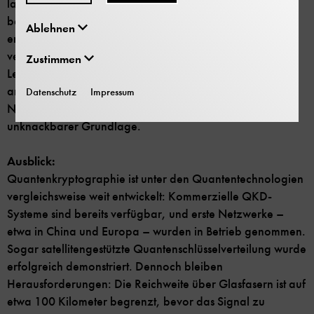
lassen sich weder kopieren noch messen, ohne sie zu
beeinflussen. Sender und Empfänger können dies
Ablehnen
erkennen, indem sie einen Teil ihrer Messergebnisse
vergleichen: Stimmen diese nicht überein, wurde die
Zustimmen
Leitung abgehört. Der so erzeugte Schlüssel wird
anschließend für die eigentliche Verschlüsselung der
Datenschutz
Impressum
Nachricht verwendet – mit klassischen Verfahren, aber
unknackbarer Grundlage.
Ausblick:
Quantenkryptographie ist unter den Quantentechnologien
vergleichsweise weit entwickelt: Kommerzielle QKD-
Systeme sind bereits verfügbar, und erste Netzwerke –
etwa in China und Europa – wurden in Betrieb genommen.
Sogar satellitengestützte Quantenschlüsselverteilung wurde
erfolgreich demonstriert. Dennoch bleiben
Herausforderungen: Die Reichweite über Glasfasern ist auf
etwa 100 Kilometer begrenzt, bevor das Signal zu