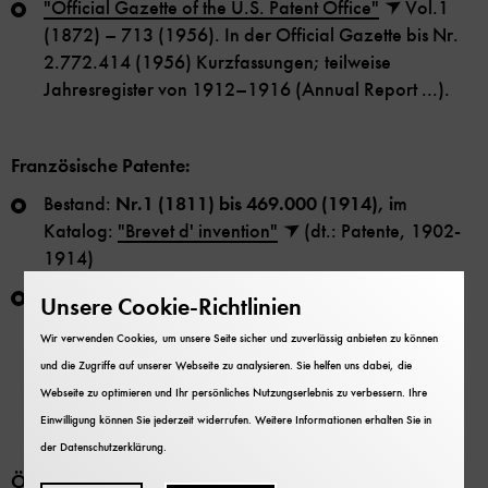
"Official Gazette of the U.S. Patent Office"
Vol.1
(1872) – 713 (1956). In der Official Gazette bis Nr.
2.772.414 (1956) Kurzfassungen; teilweise
Jahresregister von 1912–1916 (Annual Report ...).
Französische Patente:
Bestand:
Nr.1 (1811) bis 469.000 (1914), i
m
Katalog:
"Brevet d' invention"
(dt.: Patente, 1902-
1914)
Ferner "Description des machines et procédés
Unsere Cookie-Richtlinien
consignés dans les brevets d'invention..." (dt. etwa:
Wir verwenden Cookies, um unsere Seite sicher und zuverlässig anbieten zu können
Beschreibung der in den Patenten verzeichneten
und die Zugriffe auf unserer Webseite zu analysieren. Sie helfen uns dabei, die
Maschinen und Verfahren), zu finden
hier
(1811–
Webseite zu optimieren und Ihr persönliches Nutzungserlebnis zu verbessern. Ihre
1855) bzw.
hier
(1844–1896).
Einwilligung können Sie jederzeit widerrufen. Weitere Informationen erhalten Sie in
der
Datenschutzerklärung
.
Österrreichische Patente: