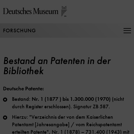
Direkt
zum
Seiteninhalt
springen
FORSCHUNG
Na
auf
un
zu
Bestand an Patenten in der
Bibliothek
Deutsche Patente:
Bestand:
Nr. 1 (1877 ) bis 1.300.000 (1970)
(nicht
durch Register erschlossen). Signatur ZB 587.
Hierzu: "Verzeichnis der von dem Kaiserlichen
Patentamt [Jahresangabe] / vom Reichspatentamt
erteilten Patente", Nr. 1 (1878) – 731.400 (1943) mit