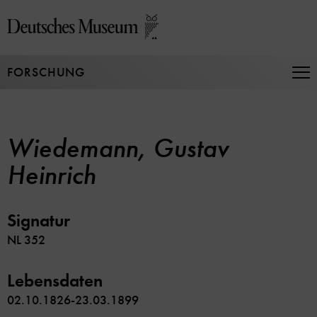
Direkt
zum
Seiteninhalt
springen
FORSCHUNG
Na
auf
un
zu
Wiedemann, Gustav
Heinrich
Signatur
NL 352
Lebensdaten
02.10.1826-23.03.1899