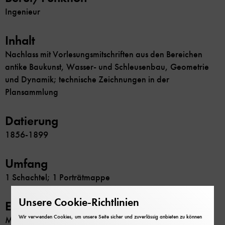
Ingenieur
Inhalt
Nachlass mit Vorlesungsmitschriften aus den Bereichen
antike Baukunst, Wasser- und Schleusenbau, Geometrie
und Dynamik; technische Zeichnungen in der
Plansammlung
Datierung
1856-1899
Umfang
1 Schachtel; 1 Porträtmappe
Unsere Cookie-Richtlinien
Erschließung
Wir verwenden Cookies, um unsere Seite sicher und zuverlässig anbieten zu können
Maschinenschriftliches Verzeichnis