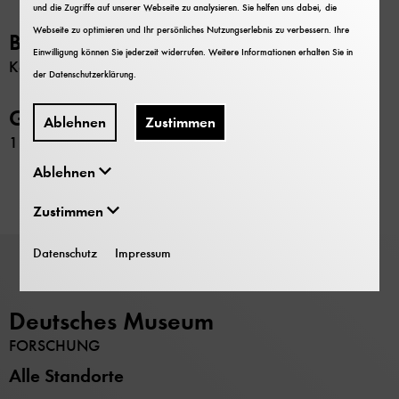
und die Zugriffe auf unserer Webseite zu analysieren. Sie helfen uns dabei, die
Webseite zu optimieren und Ihr persönliches Nutzungserlebnis zu verbessern. Ihre
Beschränkung
Einwilligung können Sie jederzeit widerrufen. Weitere Informationen erhalten Sie in
Keine
der
Datenschutzerklärung
.
GND-Nr.
Ablehnen
Zustimmen
11757192X
Ablehnen
Zustimmen
Datenschutz
Impressum
Deutsches Museum
FORSCHUNG
Alle Standorte