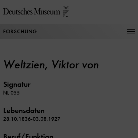
Direkt
zum
Seiteninhalt
springen
FORSCHUNG
Na
auf
un
zu
Weltzien, Viktor von
Signatur
NL 055
Lebensdaten
28.10.1836-03.08.1927
Beruf/Funktion