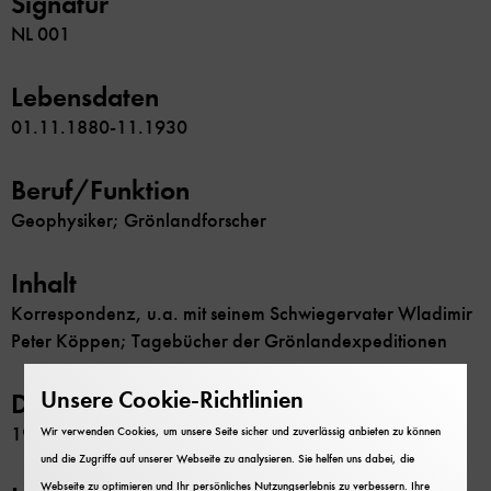
Signatur
NL 001
Lebensdaten
01.11.1880-11.1930
Beruf/Funktion
Geophysiker; Grönlandforscher
Inhalt
Korrespondenz, u.a. mit seinem Schwiegervater Wladimir
Peter Köppen; Tagebücher der Grönlandexpeditionen
Unsere Cookie-Richtlinien
Datierung
1905-1931
Wir verwenden Cookies, um unsere Seite sicher und zuverlässig anbieten zu können
und die Zugriffe auf unserer Webseite zu analysieren. Sie helfen uns dabei, die
Webseite zu optimieren und Ihr persönliches Nutzungserlebnis zu verbessern. Ihre