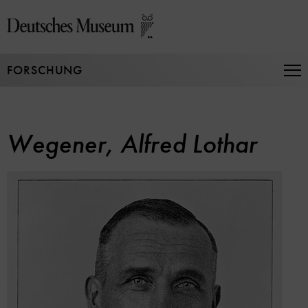
Direkt
zum
Seiteninhalt
springen
FORSCHUNG
Na
auf
un
zu
Wegener, Alfred Lothar