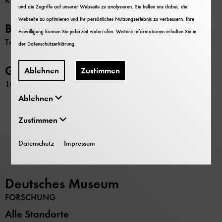
Keine
und die Zugriffe auf unserer Webseite zu analysieren. Sie helfen uns dabei, die
Webseite zu optimieren und Ihr persönliches Nutzungserlebnis zu verbessern. Ihre
Bemerkung
Einwilligung können Sie jederzeit widerrufen. Weitere Informationen erhalten Sie in
Tochter von Abraham Esau
der
Datenschutzerklärung
.
GND-Nr.
Ablehnen
Zustimmen
1058041347
Ablehnen
Zustimmen
Datenschutz
Impressum
Deutsches Museum
FORSCHUNG
Alle Standorte