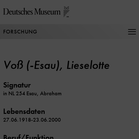
Direkt
zum
Seiteninhalt
springen
FORSCHUNG
Na
auf
un
zu
Voß (-Esau), Lieselotte
Signatur
in NL 254 Esau, Abraham
Lebensdaten
27.06.1918-23.06.2000
Beruf/Funktion