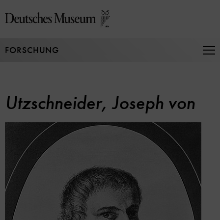
Direkt
zum
Seiteninhalt
springen
FORSCHUNG
Na
auf
un
zu
Utzschneider, Joseph von