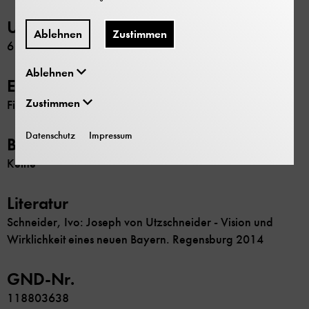
Umfang
Ablehnen
Zustimmen
6 Schachteln
Ablehnen
Erschließung
Zustimmen
Findbuch
Datenschutz
Impressum
Beschränkung
Keine
Literatur
Schneider, Ivo: Joseph von Utzschneider - Vision und
Wirklichkeit eines neuen Bayern. Regensburg 2014
GND-Nr.
118803638