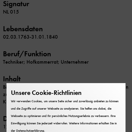
Signatur
NL 015
Lebensdaten
02.03.1763-31.01.1840
Beruf/Funktion
Techniker; Hofkammerrat; Unternehmer
Inhalt
Biografische Unterlagen, Tagebücher; Manuskripte; Akten
Unsere Cookie-Richtlinien
zu seiner beruflichen und politischen Tätigkeit;
Korrespondenz
Wir verwenden Cookies, um unsere Seite sicher und zuverlässig anbieten zu können
und die Zugriffe auf unserer Webseite zu analysieren. Sie helfen uns dabei, die
Webseite zu optimieren und Ihr persönliches Nutzungserlebnis zu verbessern. Ihre
Datierung
Einwilligung können Sie jederzeit widerrufen. Weitere Informationen erhalten Sie in
1768-1843
der
Datenschutzerklärung
.