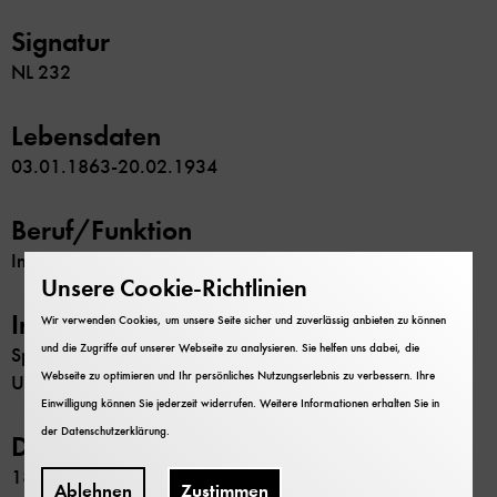
Signatur
NL 232
Lebensdaten
03.01.1863-20.02.1934
Beruf/Funktion
Ingenieur
Unsere Cookie-Richtlinien
Inhalt
Wir verwenden Cookies, um unsere Seite sicher und zuverlässig anbieten zu können
und die Zugriffe auf unserer Webseite zu analysieren. Sie helfen uns dabei, die
Splitternachlass mit biografischen Dokumenten,
Webseite zu optimieren und Ihr persönliches Nutzungserlebnis zu verbessern. Ihre
Unterlagen zu seiner Stuttgarter Firma und Fotografien
Einwilligung können Sie jederzeit widerrufen. Weitere Informationen erhalten Sie in
der
Datenschutzerklärung
.
Datierung
1880-1934
Ablehnen
Zustimmen