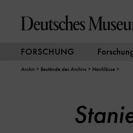
Direkt
zum
Seiteninhalt
springen
FORSCHUNG
Forschungs
Archiv
Bestände des Archivs
Nachlässe
Stani