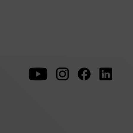
Zu
Zu
Zu
unserer
unserer
unserer
Youtube-
Instagram-
Faceboo
Seite
Seite
Seite