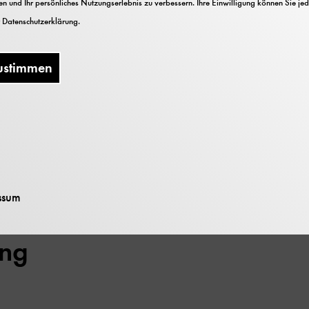
n und Ihr persönliches Nutzungserlebnis zu verbessern. Ihre Einwilligung können Sie jed
r
Datenschutzerklärung
.
ustimmen
g
ssum
ung