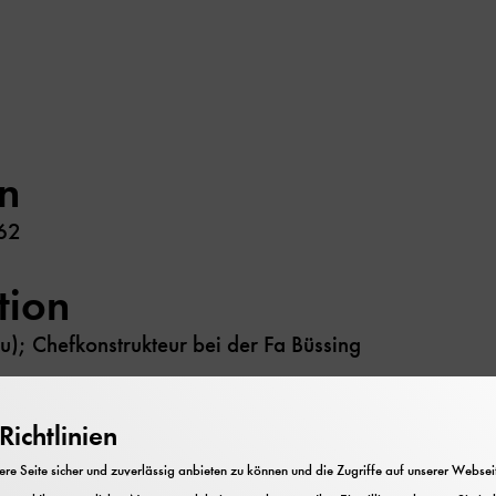
n
62
tion
); Chefkonstrukteur bei der Fa Büssing
ichtlinien
n; Originaldokumente zur Fa. Büssing und dem Firmen
e Seite sicher und zuverlässig anbieten zu können und die Zugriffe auf unserer Webseite