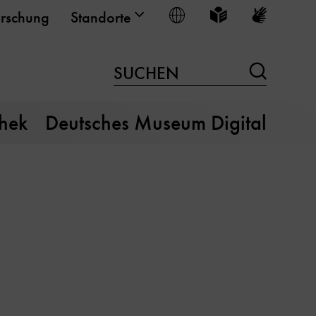
Sprache wählen
Leichte Sprache
Gebärden
rschung
Standorte
Suchen
SUCHEN
thek
Deutsches Museum Digital