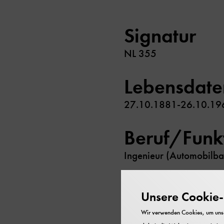
Signatur
NL 355
Lebensdate
27.10.1881-26.10.19
Beruf/Funk
Ingenieur (Automobilbau
Inhalt
Unsere Cookie-R
Biografische Unterlage
Wir verwenden Cookies, um unser
Büssing (1843-1929)