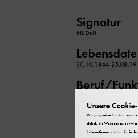
Signatur
NL 060
Lebensdate
30.10.1844-25.08.19
Beruf/Funk
Erfinder (Farbenfotograf
Unsere Cookie-R
Inhalt
Wir verwenden Cookies, um unser
dabei, die Webseite zu optimiere
Aufzeichnungen und Akte
Informationen erhalten Sie in de
Notizen, Druckschriften