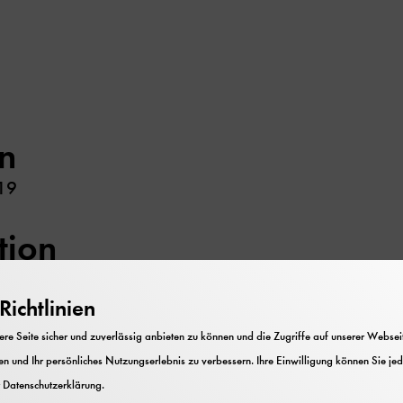
n
19
tion
ie); Karikaturist
ichtlinien
e Seite sicher und zuverlässig anbieten zu können und die Zugriffe auf unserer Webseite
n und Ihr persönliches Nutzungserlebnis zu verbessern. Ihre Einwilligung können Sie jed
n zur Erfindung der "Spitzertypie", Korrespondenz, 
r
Datenschutzerklärung
.
; angereichert durch Unterlagen von Irma Spitzer