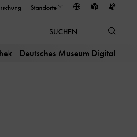
Sprache wählen
Leichte Sprache
Gebärden
rschung
Standorte
Suchen
SUCHEN
thek
Deutsches Museum Digital