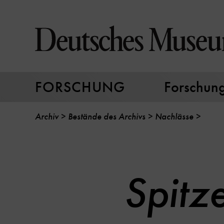
Direkt
zum
Seiteninhalt
springen
FORSCHUNG
Forschungs
Archiv
Bestände des Archivs
Nachlässe
Spitz