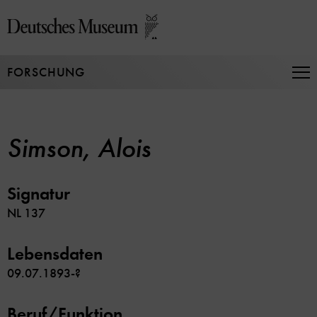
Direkt
zum
Seiteninhalt
springen
FORSCHUNG
Na
auf
un
zu
Simson, Alois
Signatur
NL 137
Lebensdaten
09.07.1893-?
Beruf/Funktion