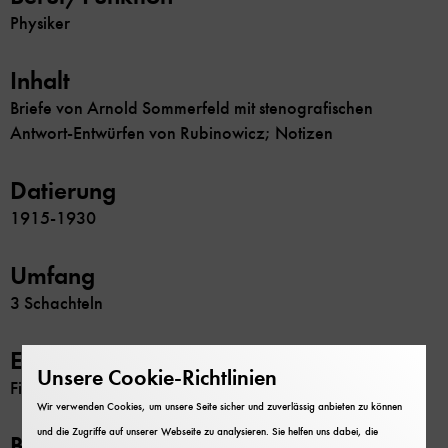
Physiker
Inhalt
Briefe von Arnold Sommerfeld mit stenografischen
Antwort-Entwürfen von Rubinowicz; Notizen
Datierung
1915-1930
Umfang
3 Schachteln
Erschließung
Unsere Cookie-Richtlinien
Findbuch
Wir verwenden Cookies, um unsere Seite sicher und zuverlässig anbieten zu können
und die Zugriffe auf unserer Webseite zu analysieren. Sie helfen uns dabei, die
Beschränkung