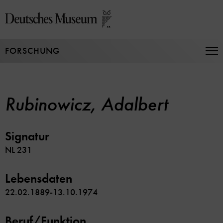
Direkt
zum
Seiteninhalt
springen
FORSCHUNG
Na
auf
un
zu
Rubinowicz, Adalbert
Signatur
NL 231
Lebensdaten
22.02.1889-13.10.1974
Beruf/Funktion