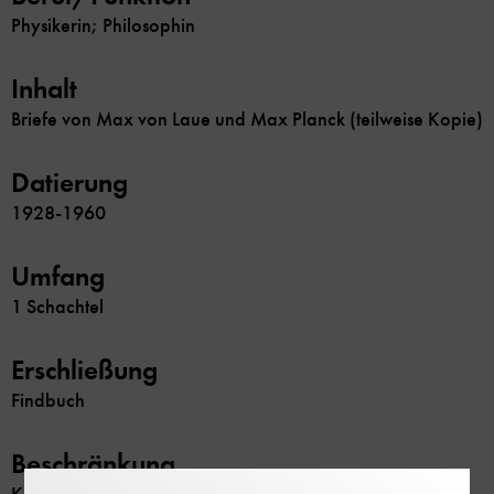
Physikerin; Philosophin
Inhalt
Briefe von Max von Laue und Max Planck (teilweise Kopie)
Datierung
1928-1960
Umfang
1 Schachtel
Erschließung
Findbuch
Beschränkung