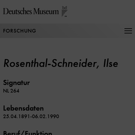
Direkt
zum
Seiteninhalt
springen
FORSCHUNG
Na
auf
un
zu
Rosenthal-Schneider, Ilse
Signatur
NL 264
Lebensdaten
25.04.1891-06.02.1990
Beruf/Funktion