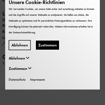
Keine
Unsere Cookie-Richtlinien
Wir verwenden Cookies, um unsere Seite sicher und zuverlässig anbieten zu können
Literatur
und die Zugriffe auf unserer Webseite zu analysieren. Sie helfen uns dabei, die
Denz, Cornelia; Vogt, Annette: Einsteins Kolleginnen -
Webseite zu optimieren und Ihr persönliches Nutzungserlebnis zu verbessern. Ihre
Physikerinnen gestern & heute. Bielefeld 2005.
Einwilligung können Sie jederzeit widerrufen. Weitere Informationen erhalten Sie in
Rosenthal-Schneider, Ilse: Begegnungen mit Einstein, von
der
Datenschutzerklärung
.
Laue und Planck : Realität und wissenschaftliche Wahrheit
/ Ilse Rosenthal-Schneider . Wiesbaden 1988
Ablehnen
Zustimmen
GND-Nr.
Ablehnen
111563798
Zustimmen
Datenschutz
Impressum