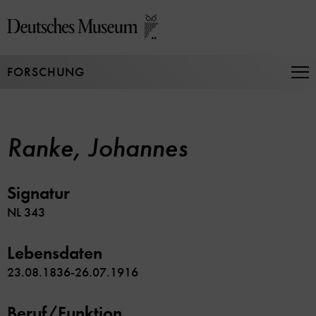
Direkt
zum
Seiteninhalt
springen
FORSCHUNG
Na
auf
un
zu
Ranke, Johannes
Signatur
NL 343
Lebensdaten
23.08.1836-26.07.1916
Beruf/Funktion