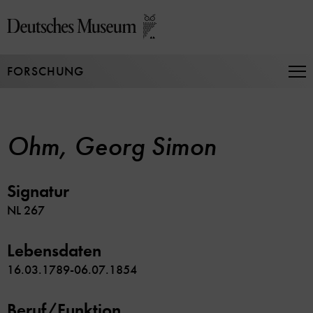
Direkt
zum
Seiteninhalt
springen
FORSCHUNG
Na
auf
un
zu
Ohm, Georg Simon
Signatur
NL 267
Lebensdaten
16.03.1789-06.07.1854
Beruf/Funktion