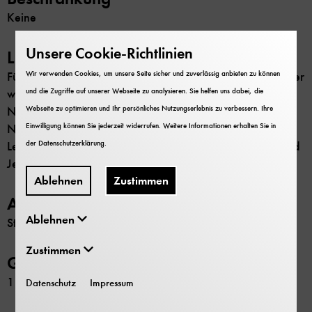
Keine
Unsere Cookie-Richtlinien
Literatur
Wir verwenden Cookies, um unsere Seite sicher und zuverlässig anbieten zu können
Füchtbauer, Heinrich von: Georg Simon Ohm. Ein Forscher
und die Zugriffe auf unserer Webseite zu analysieren. Sie helfen uns dabei, die
wächst aus seiner Väter Art. 2. Aufl., Bonn 1947
Webseite zu optimieren und Ihr persönliches Nutzungserlebnis zu verbessern. Ihre
Nürmberger, Bernd (Hrsg.): Georg Simon Ohm.
Einwilligung können Sie jederzeit widerrufen. Weitere Informationen erhalten Sie in
Nachgelassene Schriften und Dokumente aus seinem
der
Datenschutzerklärung
.
Leben, kommentiert von Walter Füchtbauer. Erlangen und
Jena 2002
Ablehnen
Zustimmen
Archivverweise
Ablehnen
Stadtarchiv Erlangen
Zustimmen
GND-Nr.
118736116
Datenschutz
Impressum