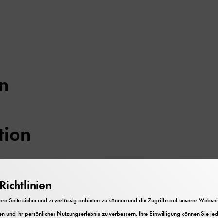
n
tion
ichtlinien
ene Flugzeugunfälle; (Porträt-)Fotografien; biografis
e Seite sicher und zuverlässig anbieten zu können und die Zugriffe auf unserer Webseite
n und Ihr persönliches Nutzungserlebnis zu verbessern. Ihre Einwilligung können Sie jed