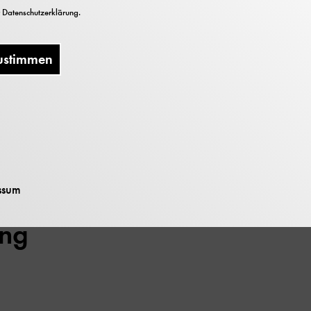
r
Datenschutzerklärung
.
ustimmen
g
ssum
ung