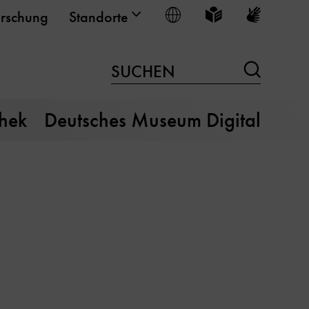
Sprache wählen
Leichte Sprache
Gebärden
rschung
Standorte
Suchen
SUCHEN
thek
Deutsches Museum Digital