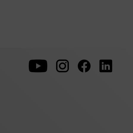
Zu
Zu
Zu
unserer
unserer
unserer
Youtube-
Instagram-
Faceboo
Seite
Seite
Seite