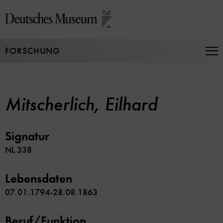
Direkt
zum
Seiteninhalt
springen
FORSCHUNG
Na
auf
un
zu
Mitscherlich, Eilhard
Signatur
NL 338
Lebensdaten
07.01.1794-28.08.1863
Beruf/Funktion