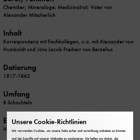
Chemiker; Mineraloge; Medizinalrat; Vater von
Alexander Mitscherlich
Inhalt
Korrespondenz mit Fachkollegen, u.a. mit Alexander von
Humboldt und Jöns Jacob Freiherr von Berzelius
Datierung
1817-1862
Umfang
8 Schachteln
Erschließung
Unsere Cookie-Richtlinien
Handschriftenkatalog
Wir verwenden Cookies, um unsere Seite sicher und zuverlässig anbieten zu können
und die Zugriffe auf unserer Webseite zu analysieren. Sie helfen uns dabei, die