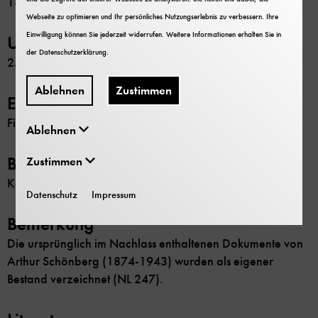
1852-1991
Webseite zu optimieren und Ihr persönliches Nutzungserlebnis zu verbessern. Ihre
Einwilligung können Sie jederzeit widerrufen. Weitere Informationen erhalten Sie in
Umfang
der
Datenschutzerklärung
.
25 Schachteln; 4 Planmappen; 2 Großformate
Ablehnen
Zustimmen
Erschließung
Findbuch
Ablehnen
Beschränkung
Zustimmen
Keine
Datenschutz
Impressum
Bemerkung
Die ursprünglich im Nachlass enthaltenen Dokumente von
Arthur Schönberg (1874-1943) wurden als eigener
Bestand verzeichnet (NL 247).