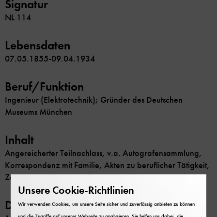
Signatur
NL 114
Lebensdaten
07.05.1855-09.04.1934
Beruf/Funktion
Ingenieur (Elektrotechnik); Gründer des Deutschen
Museums München
Inhalt
Angereicherter Teilnachlass, v.a. Autografensammlung,
Korrespondenz mit Familie, Akten zu beruflicher Tätigkeit,
Zeitungsausschnittsammlung, Urkunden
Unsere Cookie-Richtlinien
Datierung
Wir verwenden Cookies, um unsere Seite sicher und zuverlässig anbieten zu können
und die Zugriffe auf unserer Webseite zu analysieren. Sie helfen uns dabei, die