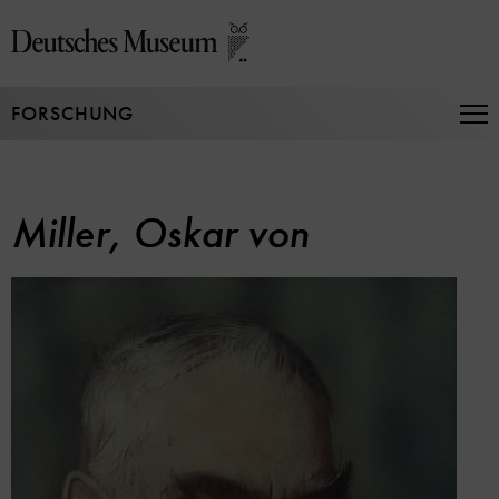
Direkt
zum
Seiteninhalt
springen
FORSCHUNG
Na
auf
un
zu
Miller, Oskar von