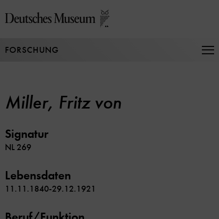
Direkt
zum
Seiteninhalt
springen
FORSCHUNG
Na
auf
un
zu
Miller, Fritz von
Signatur
NL 269
Lebensdaten
11.11.1840-29.12.1921
Beruf/Funktion