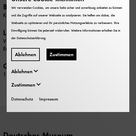
Beschränkung
Wir verwenden Cookies, um unsere Seite sicher und zuverlässig anbieten zu können
Keine
und die Zugriffe auf unserer Webseite zu analysieren. Sie helfen uns dabei, die
Webseite zu optimieren und Ihr persönliches Nutzungserlebnis zu verbessern. Ihre
Literatur
Einwilligung können Sie jederzeit widerrufen. Weitere Informationen erhalten Sie in
der
Datenschutzerklärung
.
Vierhaus, Rudolf (Hrsg.): Deutsche Biografische
Enzyklopädie, 2. Ausg., Bd. 7, München 2007
Ablehnen
Zustimmen
GND-Nr.
Ablehnen
117042935
Zustimmen
Datenschutz
Impressum
Deutsches Museum