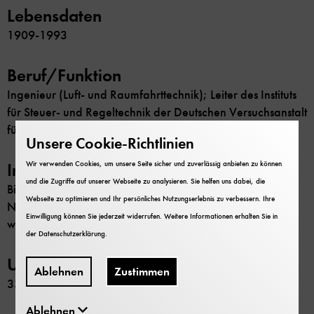
Lebensdaten
1909-1993
Beruf/Funktion
Ingenieur (Luft- und Raumfahrttechnik); Leiter des Instituts
für Steuer- und Regeltechnik der Deutschen Versuchsanstalt
für Luft- und Raumfahrt in Oberpfaffenhofen
Unsere Cookie-Richtlinien
Wir verwenden Cookies, um unsere Seite sicher und zuverlässig anbieten zu können
Inhalt
und die Zugriffe auf unserer Webseite zu analysieren. Sie helfen uns dabei, die
Biografisches Material; Korrespondenz, Manuskripte,
Webseite zu optimieren und Ihr persönliches Nutzungserlebnis zu verbessern. Ihre
Notizen, Sonderdrucke, Veröffentlichungen,
Einwilligung können Sie jederzeit widerrufen. Weitere Informationen erhalten Sie in
wissenschaftliche Berichte
der
Datenschutzerklärung
.
Umfang
Ablehnen
Zustimmen
33 Schachteln
Ablehnen