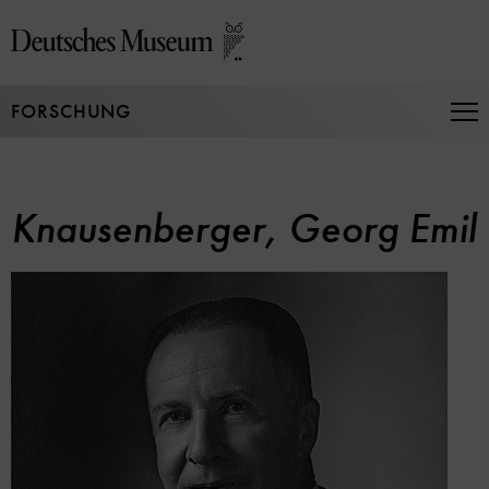
Direkt
zum
Seiteninhalt
springen
FORSCHUNG
Na
auf
un
zu
Knausenberger, Georg Emil