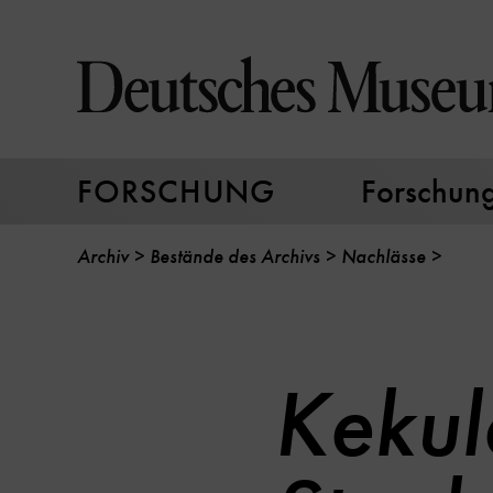
Direkt
zum
Seiteninhalt
springen
FORSCHUNG
Forschungs
Archiv
Bestände des Archivs
Nachlässe
Kekul