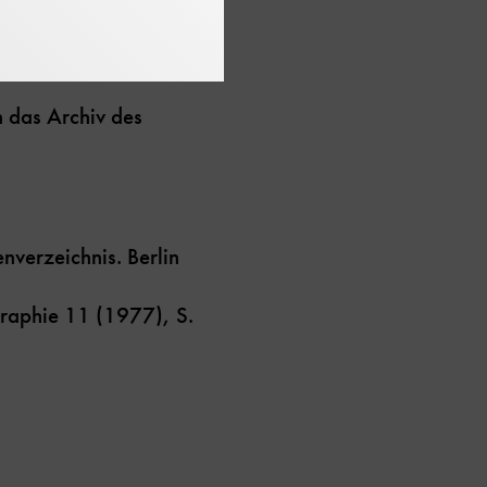
n das Archiv des
nverzeichnis. Berlin
graphie 11 (1977), S.