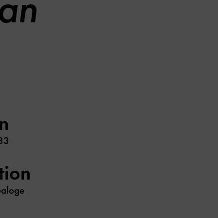
an
n
33
tion
ealoge