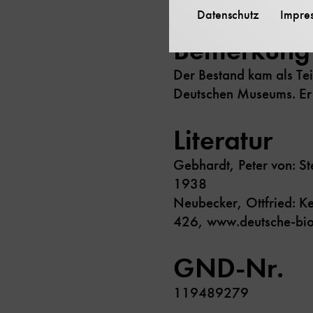
Keine
Datenschutz
Impre
Bemerkung
Der Bestand kam als Tei
Deutschen Museums. Er w
Literatur
Gebhardt, Peter von: St
1938
Neubecker, Ottfried: Ke
426, www.deutsche-bi
GND-Nr.
119489279