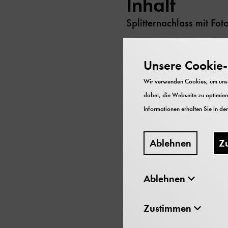
Inhalt
Splitternachlass mit Fo
Datierung
Unsere Cookie-R
1862-1929
Wir verwenden Cookies, um unser
dabei, die Webseite zu optimiere
Umfang
Informationen erhalten Sie in de
1 Schachtel; 1 Medail
Ablehnen
Z
Erschließun
Findbuch
Ablehnen
Beschränk
Zustimmen