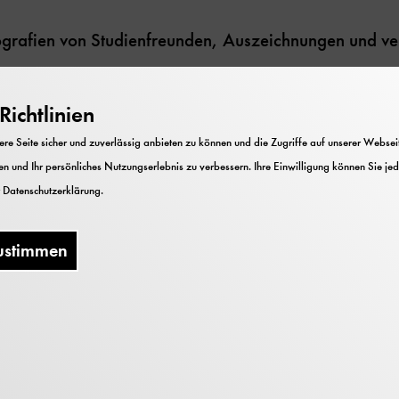
tografien von Studienfreunden, Auszeichnungen und ve
ichtlinien
e Seite sicher und zuverlässig anbieten zu können und die Zugriffe auf unserer Webseite
n und Ihr persönliches Nutzungserlebnis zu verbessern. Ihre Einwilligung können Sie jed
r
Datenschutzerklärung
.
lenschubfach, 2 Planmappen
ustimmen
g
ung