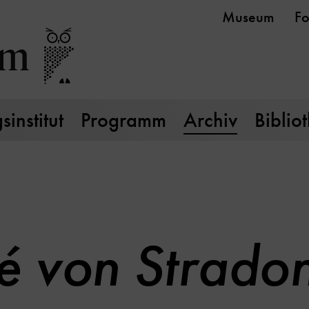
Museum
Fo
institut
Programm
Archiv
Biblio
é von Stradon