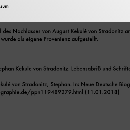
ssum
l des Nachlasses von August Kekulé von Stradonitz a
urde als eigene Provenienz aufgestellt.
ephan Kekule von Stradonitz. Lebensabriß und Schrifte
kulé von Stradonitz, Stephan. In: Neue Deutsche Bio
ographie.de/ppn119489279.html (11.01.2018)