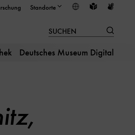
Sprache wählen
Leichte Sprache
Gebärden
rschung
Standorte
Suchen
SUCHEN
thek
Deutsches Museum Digital
itz,