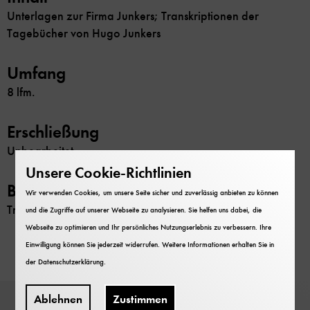
Unterlagen zur Firma Junkers; Transkriptionen der
Tagebücher von Hugo Junkers
Umfang
8 lfm.
Erschließung
Unbearbeitet
Unsere Cookie-Richtlinien
Beschränkung
Wir verwenden Cookies, um unsere Seite sicher und zuverlässig anbieten zu können
Transkriptionen der Tagebücher gesperrt
und die Zugriffe auf unserer Webseite zu analysieren. Sie helfen uns dabei, die
Webseite zu optimieren und Ihr persönliches Nutzungserlebnis zu verbessern. Ihre
Einwilligung können Sie jederzeit widerrufen. Weitere Informationen erhalten Sie in
der
Datenschutzerklärung
.
Ablehnen
Zustimmen