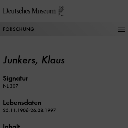
Direkt
zum
Seiteninhalt
springen
FORSCHUNG
Na
auf
un
zu
Junkers, Klaus
Signatur
NL 307
Lebensdaten
25.11.1906-26.08.1997
Inhalt