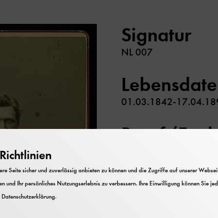
Signatur
NL 007
Lebensdate
01.03.1842-17.04.18
Beruf/Funk
Geodät
ichtlinien
e Seite sicher und zuverlässig anbieten zu können und die Zugriffe auf unserer Webseite
Inhalt
n und Ihr persönliches Nutzungserlebnis zu verbessern. Ihre Einwilligung können Sie jed
r
Datenschutzerklärung
.
Familiendokumente und 
wissenschaftlichen Lau