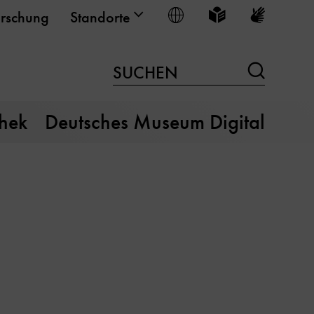
Sprache wählen
Leichte Sprache
Gebärden
rschung
Standorte
Suchen
SUCHEN
thek
Deutsches Museum Digital