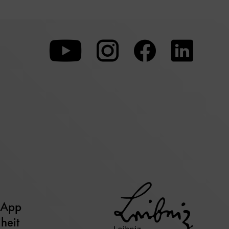
Zu
Zu
Zu
unserer
unserer
unserer
Youtube-
Instagram-
Faceboo
Seite
Seite
Seite
 App
iheit