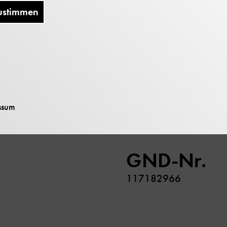
Nachlass vermischt mit 
ustimmen
Sohnes Hermann Jorda
Erschließu
Unbearbeitet
Beschränk
ssum
Keine
GND-Nr.
117182966