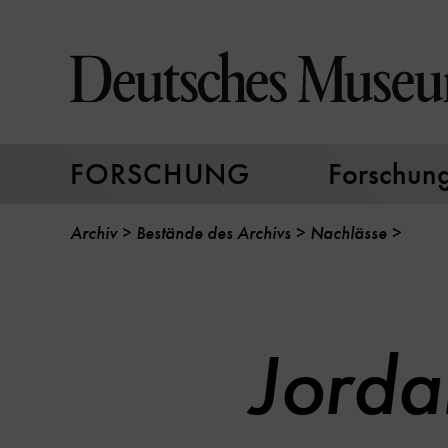
Direkt
zum
Seiteninhalt
springen
FORSCHUNG
Forschungs
Archiv
Bestände des Archivs
Nachlässe
Jorda