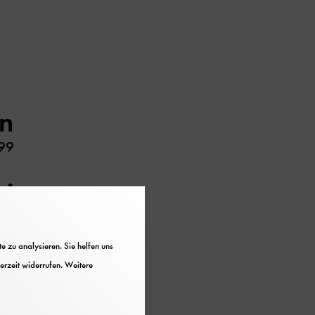
n
99
tion
 zu analysieren. Sie helfen uns
erzeit widerrufen. Weitere
-briefe, Dokumente zur
fbahn, Manuskripte.