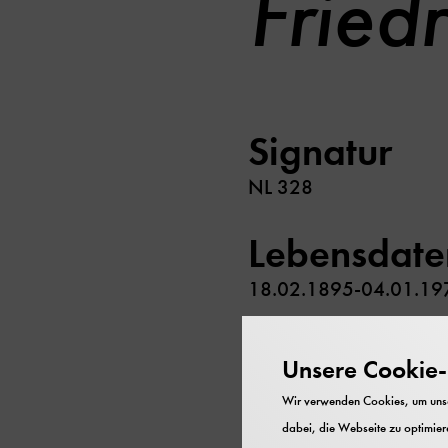
Fried
Signatur
NL 328
Lebensdate
18.02.1895-04.01.19
Beruf/Funk
Unsere Cookie-R
Chemiker; Professor fü
Wir verwenden Cookies, um unser
dabei, die Webseite zu optimiere