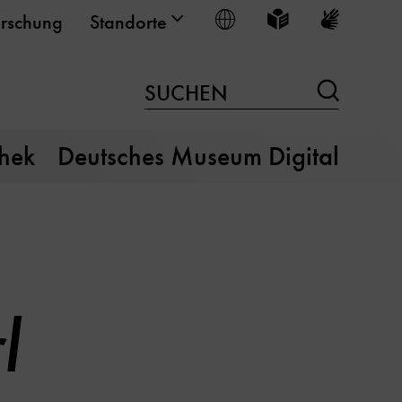
Sprache wählen
Leichte Sprache
Gebärden
rschung
Standorte
Suchen
SUCHEN
thek
Deutsches Museum Digital
l