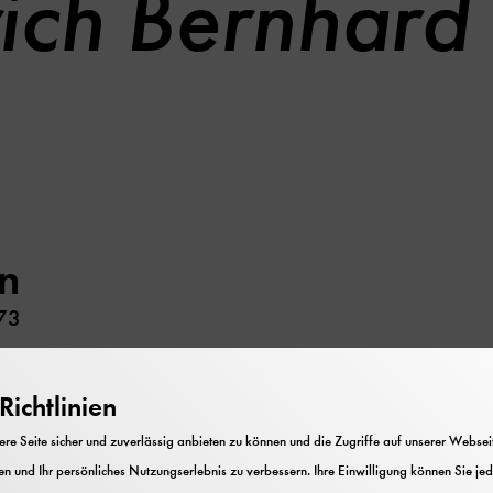
rich Bernhard
n
73
tion
ichtlinien
r pharmazeutische Chemie
e Seite sicher und zuverlässig anbieten zu können und die Zugriffe auf unserer Webseite
n und Ihr persönliches Nutzungserlebnis zu verbessern. Ihre Einwilligung können Sie jed