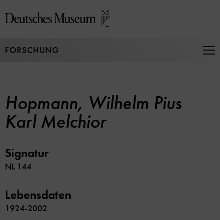
Direkt
zum
Seiteninhalt
springen
FORSCHUNG
Na
auf
un
zu
Hopmann, Wilhelm Pius
Karl Melchior
Signatur
NL 144
Lebensdaten
1924-2002