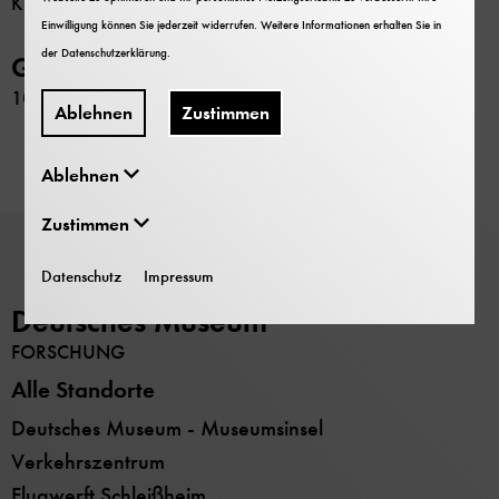
Keine
Einwilligung können Sie jederzeit widerrufen. Weitere Informationen erhalten Sie in
der
Datenschutzerklärung
.
GND-Nr.
1025252209
Ablehnen
Zustimmen
Ablehnen
Zustimmen
Datenschutz
Impressum
Deutsches Museum
FORSCHUNG
Alle Standorte
Deutsches Museum - Museumsinsel
Verkehrszentrum
Flugwerft Schleißheim