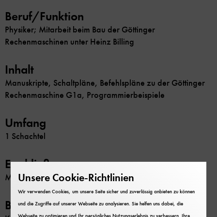
Beruf/Funktion
Physiker; Mitarbeit beim Bau der Göttinger
Rechenmaschinen unter Heinz Billing
Inhalt
Manuskripte, Schaltpläne, Befehlspläne zu der Göttinger
Rechenmaschine G1a, Programmierbeispiele
Umfang
1 Schachtel
Erschließung
Unsere Cookie-Richtlinien
Maschinenschriftliches Verzeichnis
Wir verwenden Cookies, um unsere Seite sicher und zuverlässig anbieten zu können
Beschränkung
und die Zugriffe auf unserer Webseite zu analysieren. Sie helfen uns dabei, die
Webseite zu optimieren und Ihr persönliches Nutzungserlebnis zu verbessern. Ihre