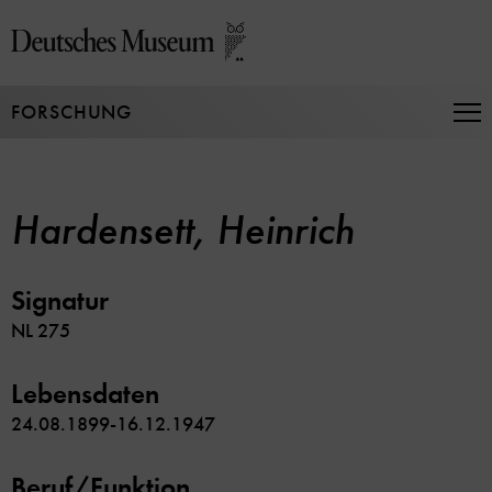
Direkt
zum
Seiteninhalt
springen
FORSCHUNG
Na
auf
un
zu
Hardensett, Heinrich
Signatur
NL 275
Lebensdaten
24.08.1899-16.12.1947
Beruf/Funktion