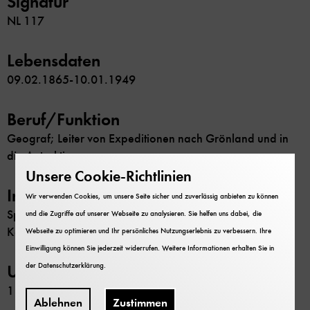
Signatur
NL 117
Lebensdaten
09.02.1865-10.01.1949
Beruf/Funktion
Geograf; Leiter von Expeditionen nach Grönland und in
die Antarktis
Unsere Cookie-Richtlinien
Inhalt
Wir verwenden Cookies, um unsere Seite sicher und zuverlässig anbieten zu können
Splitternachlass; Unterlagen zu Antarktisexpeditionen;
und die Zugriffe auf unserer Webseite zu analysieren. Sie helfen uns dabei, die
Korrespondenz
Webseite zu optimieren und Ihr persönliches Nutzungserlebnis zu verbessern. Ihre
Einwilligung können Sie jederzeit widerrufen. Weitere Informationen erhalten Sie in
der
Datenschutzerklärung
.
Umfang
1 Schachtel
Ablehnen
Zustimmen