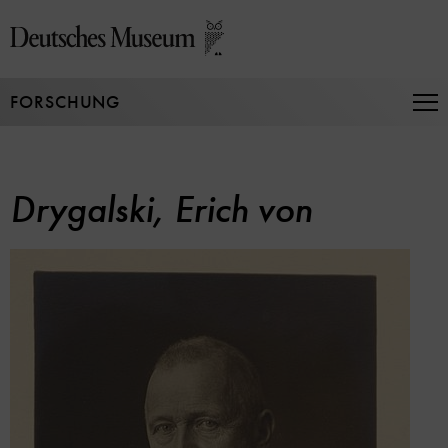
Direkt
zum
Seiteninhalt
springen
FORSCHUNG
Na
auf
un
zu
Drygalski, Erich von