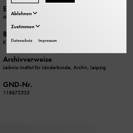
Erschließung
Ablehnen
Maschinenschriftliches Verzeichnis
Zustimmen
Beschränkung
Datenschutz
Impressum
Keine
Archivverweise
Leibniz-Institut für Länderkunde, Archiv, Leipzig
GND-Nr.
118672533