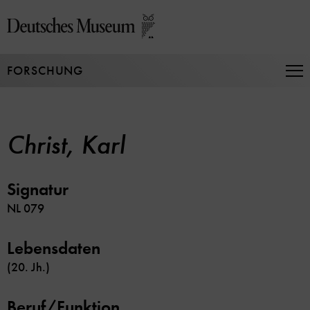
Direkt
zum
Seiteninhalt
springen
FORSCHUNG
Na
auf
un
zu
Christ, Karl
Signatur
NL 079
Lebensdaten
(20. Jh.)
Beruf/Funktion