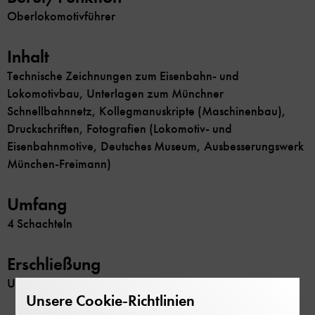
Oberlokomotivführer
Inhalt
Technische Zeichnungen zum Eisenbahn- und
Lokomotivbau, Unterlagen zum Münchner
Schnellbahnnetz, Kollegmanuskripte (Maschinenbau),
Druckschriften, Fotografien (Lokomotiv- und
Eisenbahnmotive, Deutsches Museum, Ausbesserungswerk
München-Freimann)
Umfang
4 Schachteln
Erschließung
Unbearbeitet
Unsere Cookie-Richtlinien