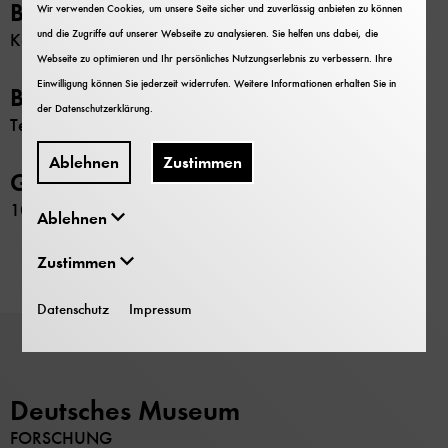
Beschränkung
Wir verwenden Cookies, um unsere Seite sicher und zuverlässig anbieten zu können
und die Zugriffe auf unserer Webseite zu analysieren. Sie helfen uns dabei, die
Keine
Webseite zu optimieren und Ihr persönliches Nutzungserlebnis zu verbessern. Ihre
Einwilligung können Sie jederzeit widerrufen. Weitere Informationen erhalten Sie in
Bemerkung
der
Datenschutzerklärung
.
Technische Zeichnungen auch in der Plansammlung
Ablehnen
Zustimmen
GND-Nr.
1023509016
Ablehnen
Zustimmen
Datenschutz
Impressum
Deutsches Museum
FORSCHUNG