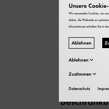
Inhalt
Unsere Cookie-R
Biografische Unterlage
Wir verwenden Cookies, um unser
dabei, die Webseite zu optimiere
Datierung
Informationen erhalten Sie in de
1907-1957
Ablehnen
Z
Umfang
Ablehnen
8 Schachteln
Erschließun
Zustimmen
Findbuch
Datenschutz
Impre
Beschränk