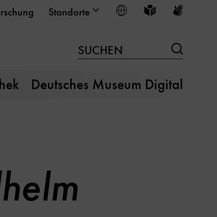
Sprache wählen
Leichte Sprache
Gebärden
rschung
Standorte
Suchen
SUCHEN
thek
Deutsches Museum Digital
lhelm