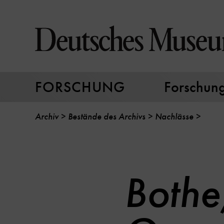
Direkt
zum
Seiteninhalt
springen
FORSCHUNG
Forschungs
Archiv
Bestände des Archivs
Nachlässe
Bothe