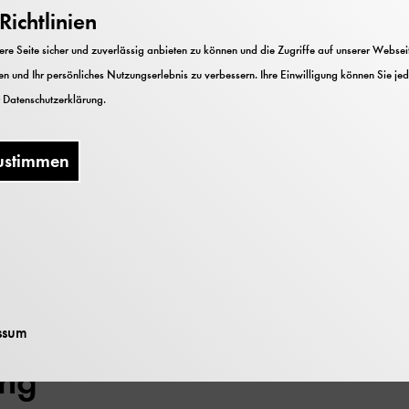
ichtlinien
n, Manuskripte, Korrespondenz, Fotografien
e Seite sicher und zuverlässig anbieten zu können und die Zugriffe auf unserer Webseite
n und Ihr persönliches Nutzungserlebnis zu verbessern. Ihre Einwilligung können Sie jed
r
Datenschutzerklärung
.
ustimmen
g
ssum
ung