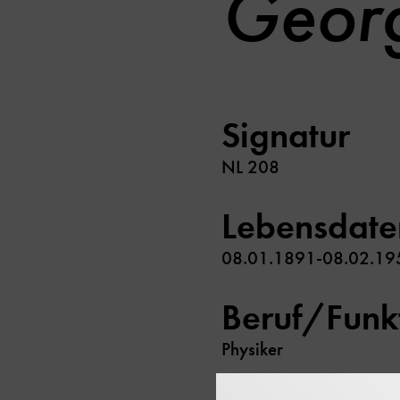
Geor
Signatur
NL 208
Lebensdate
08.01.1891-08.02.19
Beruf/Funk
Physiker