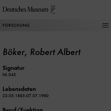
Direkt
zum
Seiteninhalt
springen
FORSCHUNG
Na
auf
un
zu
Böker, Robert Albert
Signatur
NL 043
Lebensdaten
23.05.1885-07.07.1980
Beruf/Funktion