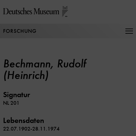
Direkt
zum
Seiteninhalt
springen
FORSCHUNG
Na
auf
un
zu
Bechmann, Rudolf
(Heinrich)
Signatur
NL 201
Lebensdaten
22.07.1902-28.11.1974