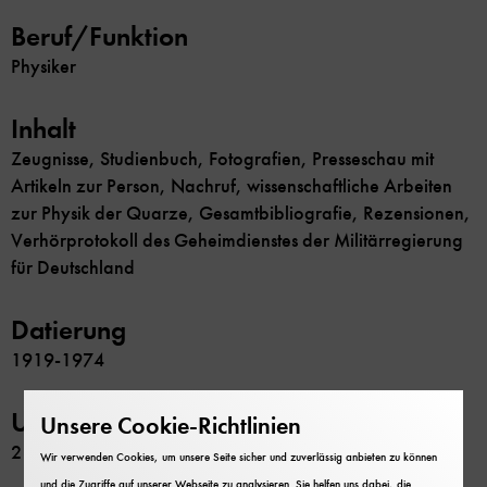
Beruf/Funktion
Physiker
Inhalt
Zeugnisse, Studienbuch, Fotografien, Presseschau mit
Artikeln zur Person, Nachruf, wissenschaftliche Arbeiten
zur Physik der Quarze, Gesamtbibliografie, Rezensionen,
Verhörprotokoll des Geheimdienstes der Militärregierung
für Deutschland
Datierung
1919-1974
Umfang
Unsere Cookie-Richtlinien
2 Schachteln
Wir verwenden Cookies, um unsere Seite sicher und zuverlässig anbieten zu können
und die Zugriffe auf unserer Webseite zu analysieren. Sie helfen uns dabei, die