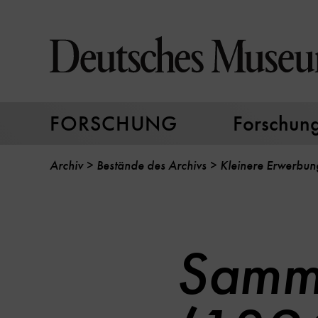
Direkt
zum
Seiteninhalt
springen
FORSCHUNG
Forschungs
Archiv
Bestände des Archivs
Kleinere Erwerbu
Samml