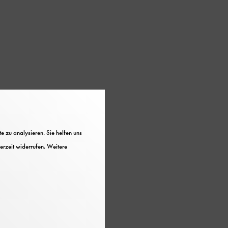
 zu analysieren. Sie helfen uns
Eltern, Publikation
erzeit widerrufen. Weitere