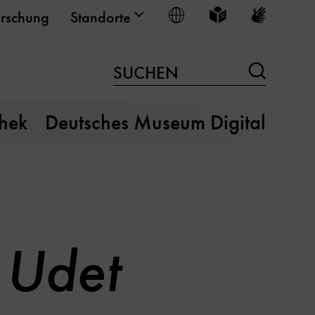
Sprache wählen
Leichte Sprache
Gebärden
rschung
Standorte
Suchen
SUCHEN
thek
Deutsches Museum Digital
 Udet