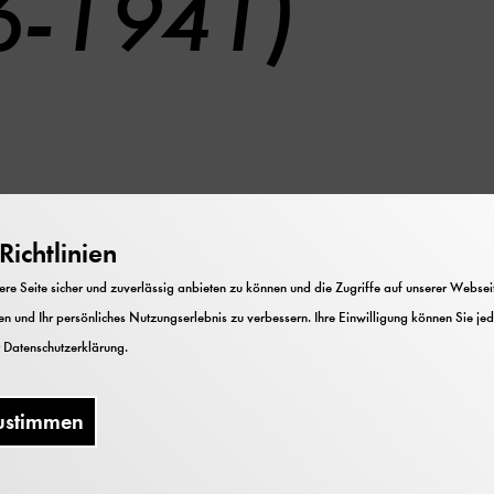
6-1941)
ichtlinien
e Seite sicher und zuverlässig anbieten zu können und die Zugriffe auf unserer Webseite
ografien zur Familie, Notizheft zur Verehelichung der 
n und Ihr persönliches Nutzungserlebnis zu verbessern. Ihre Einwilligung können Sie jed
r
Datenschutzerklärung
.
ustimmen