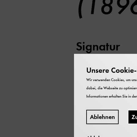
(189
Signatur
KE 048
Unsere Cookie-R
Inhalt
Wir verwenden Cookies, um unser
Zeichenhefte Udets, Fot
dabei, die Webseite zu optimiere
Udets
Informationen erhalten Sie in de
Datierung
Ablehnen
Z
ca. 1860-1943