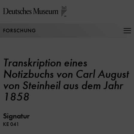
Direkt
zum
Seiteninhalt
springen
FORSCHUNG
Na
auf
un
zu
Transkription eines
Notizbuchs von Carl August
von Steinheil aus dem Jahr
1858
Signatur
KE 041