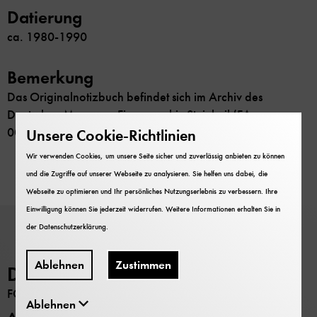
Datierung
ca. 1980-1990
Bemerkung
Das Originalnotizbuch befindet sich im Archiv des
Deutschen Museums, Firmenarchiv Steinheil (FA
005/0511).
Unsere Cookie-Richtlinien
Wir verwenden Cookies, um unsere Seite sicher und zuverlässig anbieten zu können
und die Zugriffe auf unserer Webseite zu analysieren. Sie helfen uns dabei, die
Webseite zu optimieren und Ihr persönliches Nutzungserlebnis zu verbessern. Ihre
Einwilligung können Sie jederzeit widerrufen. Weitere Informationen erhalten Sie in
der
Datenschutzerklärung
.
Ablehnen
Zustimmen
Deutsches Museum
FORSCHUNG
Ablehnen