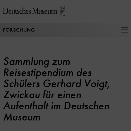
Direkt
zum
Seiteninhalt
springen
FORSCHUNG
Na
auf
un
zu
Sammlung zum
Reisestipendium des
Schülers Gerhard Voigt,
Zwickau für einen
Aufenthalt im Deutschen
Museum